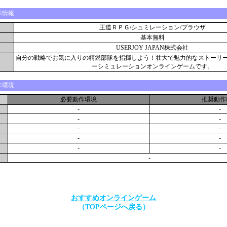
本情報
王道ＲＰＧ/シュミレーション/ブラウザ
基本無料
USERJOY JAPAN株式会社
自分の戦略でお気に入りの精鋭部隊を指揮しよう！壮大で魅力的なストーリ
ーシミュレーションオンラインゲームです。
作環境
必要動作環境
推奨動作
-
-
-
-
-
-
-
-
-
-
-
おすすめオンラインゲーム
（TOPページへ戻る）