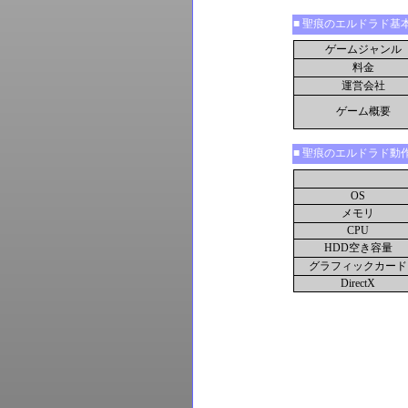
■ 聖痕のエルドラド基
ゲームジャンル
料金
運営会社
ゲーム概要
■ 聖痕のエルドラド動
OS
メモリ
CPU
HDD空き容量
グラフィックカード
DirectX