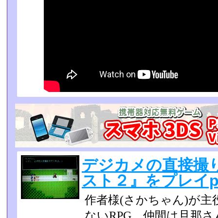
デジカメの直接撮
スト２』をプレイpa
作者様(さかちゃん)が
ないRPG。仲間は旦那さ