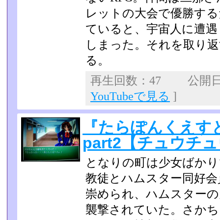
レットの大会で優勝する
ていると、宇宙人に­遭
しまった。それを取り返
る。
再生回数：47 公開日：2
YouTubeで見る
]
『たらぽんくえす
part2【チュウチ
となりの町は少女ばかり
教徒とハムスター同好会
崇められ、ハムスターの
襲撃されていた。さかち