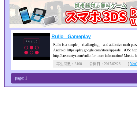
Rullo - Gameplay
Rullo is a simple、 challenging、 and addictive math puzz
Android: https://play.google.com/store/apps/de... iOS: https
http://crescentyr.com/rullo for more information! Music: 
再生回数：3100 公開日：2017/02/26 [
Yo
page:
1