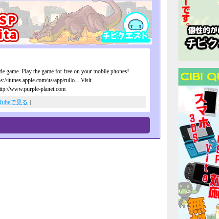
le game. Play the game for free on your mobile phones!
://itunes.apple.com/us/app/rullo... Visit
http://www.purple-planet.com
uTubeで見る
]