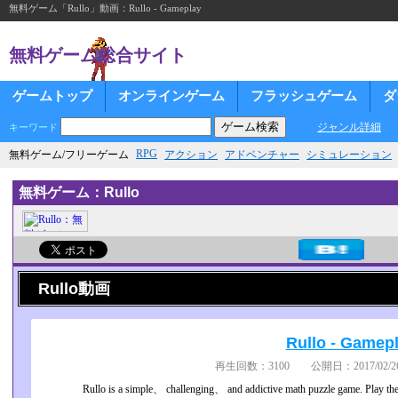
無料ゲーム「Rullo」動画：Rullo - Gameplay
無料ゲーム総合サイト
ゲームトップ
オンラインゲーム
フラッシュゲーム
ダ
ジャンル詳細
キーワード
RPG
無料ゲーム/フリーゲーム
アクション
アドベンチャー
シミュレーション
無料ゲーム：Rullo
Rullo動画
Rullo - Gamep
再生回数：3100 公開日：2017/02/26
Rullo is a simple、 challenging、 and addictive math puzzle game. Play th