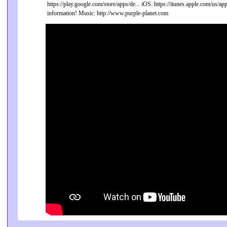
https://play.google.com/store/apps/de... iOS: https://itunes.apple.com/us/app/
information! Music: http://www.purple-planet.com