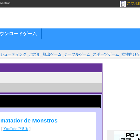
nstros
スマホ
ウンロードゲーム
シューティング
パズル
脱出ゲーム
テーブルゲーム
スポーツゲーム
女性向け
 matador de Monstros
 [
YouTubeで見る
]