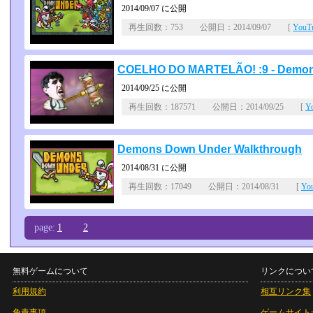
2014/09/07 に公開
再生回数：753 公開日：2014/09/07 [
You
COELHO DO MARTELÃO! :9 - Demon
2014/09/25 に公開
再生回数：187571 公開日：2014/09/25 [
Y
Demons Down Under Walkthrough
2014/08/31 に公開
再生回数：17049 公開日：2014/08/31 [
Yo
page:
1
2
無料ゲームについて
リンクについ
利用規約
相互リンク集
免責事項
ゲームサイト