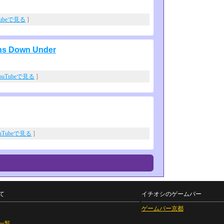
Tubeで見る
]
s Down Under
ouTubeで見る
]
uTubeで見る
]
て
イチオシのゲームバー
ゲームバー京都
一覧