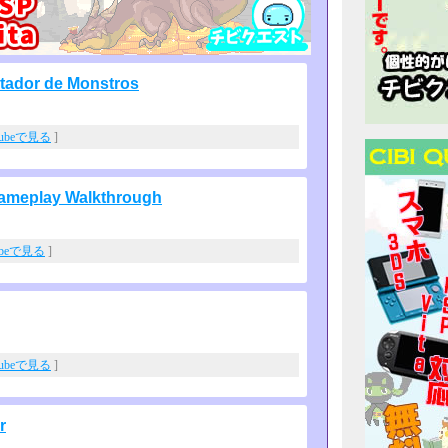
tador de Monstros
Tubeで見る
]
ameplay Walkthrough
ubeで見る
]
Tubeで見る
]
r