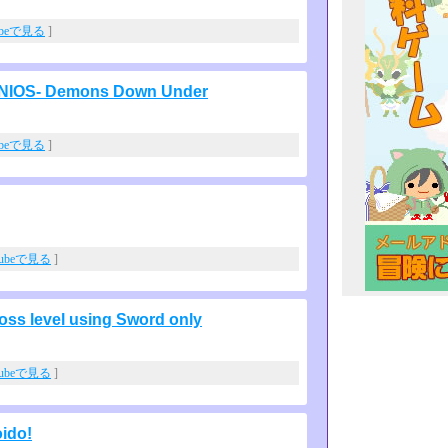
ubeで見る
]
IOS- Demons Down Under
ubeで見る
]
Tubeで見る
]
oss level using Sword only
Tubeで見る
]
ido!