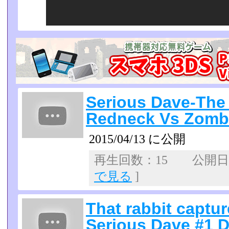
Serious Dave-The 
Redneck Vs Zombi
2015/04/13 に公開
再生回数：15 公開日：2
で見る
]
That rabbit captur
Serious Dave #1 D