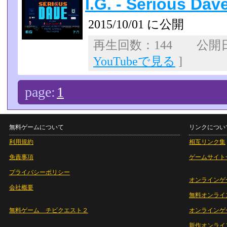
I.G. - Serious Dav
2015/10/01 に公開
再生回数：144 公開日：2
YouTubeで見る
]
page:
1
無料ゲームについて
リンクについ
利用規約
相互リンク集
免責事項
ゲームサイト
プライバシーポリシー
オンラインゲ
会社概要
無料オンライ
無料ゲーム チビクエスト２
オンラインゲ
新作オンライ