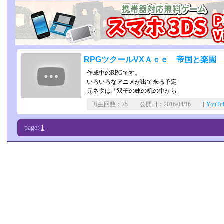
RPGツクールVXＡｃｅ 帝国と楽園 p
作成中のRPGです。
いろいろなアニメが出て来る予定
元ネタは「双子の妹の机の中から」
再生回数：75 公開日：2016/04/16 [
YouT
page:
1