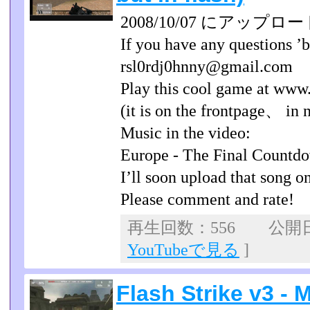
2008/10/07 にアップロー
If you have any questions ’
rsl0rdj0hnny@gmail.com
Play this cool game at www
(it is on the frontpage、 in 
Music in the video:
Europe - The Final Countd
I’ll soon upload that song o
Please comment and rate!
再生回数：556 公開日：2
YouTubeで見る
]
Flash Strike v3 - 