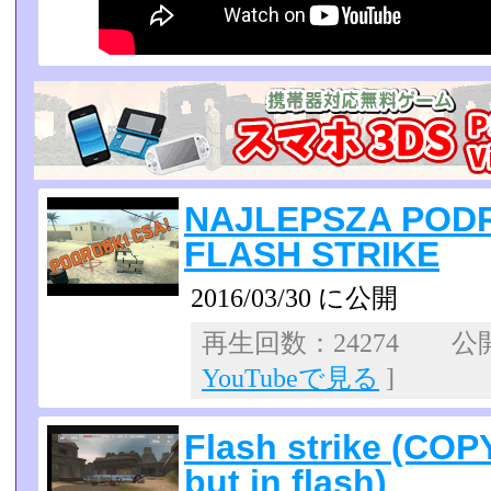
NAJLEPSZA PODR
FLASH STRIKE
2016/03/30 に公開
再生回数：24274 公開日
YouTubeで見る
]
Flash strike (COPY
but in flash)