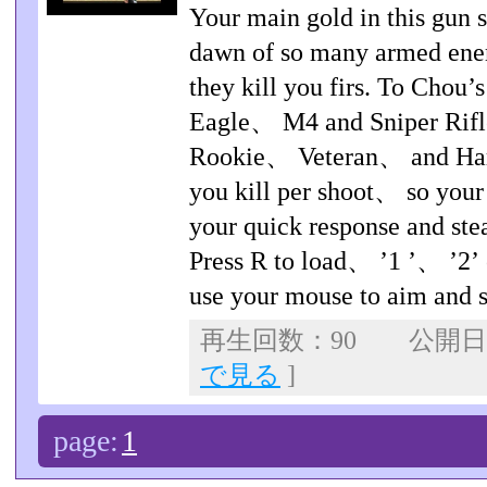
Your main gold in this gun s
dawn of so many armed enem
they kill you firs. To Chou
Eagle、 M4 and Sniper Rifl
Rookie、 Veteran、 and Hard
you kill per shoot、 so your
your quick response and ste
Press R to load、 ’1 ’、 ’2’ 
use your mouse to aim and s
再生回数：90 公開日：2
で見る
]
page:
1