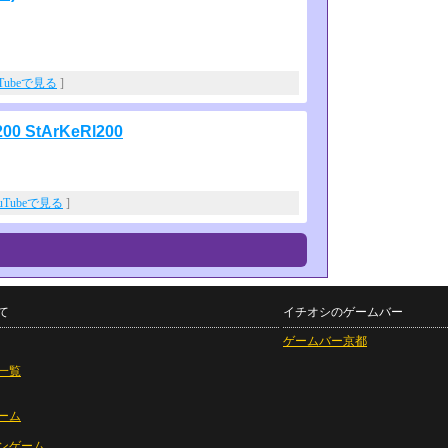
uTubeで見る
]
200 StArKeRl200
uTubeで見る
]
て
イチオシのゲームバー
ゲームバー京都
一覧
ーム
ンゲーム