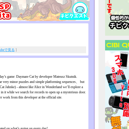
Tubeで見る
]
 today’s game: Daymare Cat by developer Mateusz Skutnik.
e very minor puzzles and simple platforming sequences、 but
Cat Jahnke) - almost like Alice in Wonderland we’ll explore a
 in it while we search for records to open up a mysterious door.
r work from this developer at the official site.
ated on what’s going on every day!