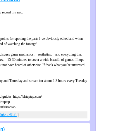
o record my mic.
ints for spotting the parts I’ve obviously edited and when
d of watching the footage! .
d discuss game mechanics、 aesthetics、 and everything that
mes、 15-30 minutes to cover a wide breadth of games. I hope
not have heard of otherwise. If that’s what you’re interested
 and Thursday and stream for about 2-3 hours every Tuesday
guides: https://sirtaptap.com/
irtaptap
om/sirtaptap
uTubeで見る
]
on)