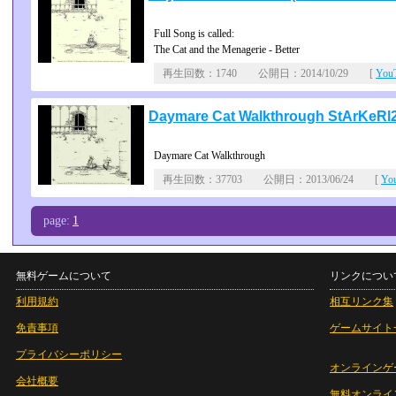
Full Song is called:
The Cat and the Menagerie - Better
再生回数：1740 公開日：2014/10/29 [
Yo
Daymare Cat Walkthrough StArKeRl
Daymare Cat Walkthrough
再生回数：37703 公開日：2013/06/24 [
Yo
page:
1
無料ゲームについて
リンクについ
利用規約
相互リンク集
免責事項
ゲームサイト
プライバシーポリシー
オンラインゲ
会社概要
無料オンライ