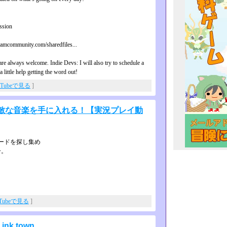
ssion
steamcommunity.com/sharedfiles...
e always welcome. Indie Devs: I will also try to schedule a
little help getting the word out!
uTubeで見る
]
で、素敵な音楽を手に入れる！【実況プレイ動
ードを探し集め
ー。
uTubeで見る
]
 ink town