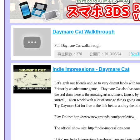
Daymare Cat Walkthrough
Full Daymare Cat walkthrough.
再生回数：276 公開日：2013/06/24 [
You
Indie Impressions - Daymare Cat
Let’s grab our friends and go to very distant lands with
Primarily an adventure game、 Daymare Cat also has som
the real draw here is the amazing art and music (music by 
surreal、 alien world with a lot of strange things going on
Try Daymare Cat for free at the link below and try the othe
Play Online: http://www.newgrounds.com/portal/view...
The official show site: http://indie-impressions.com
’Like’ my Indie Impressions Facebook page and keep upd