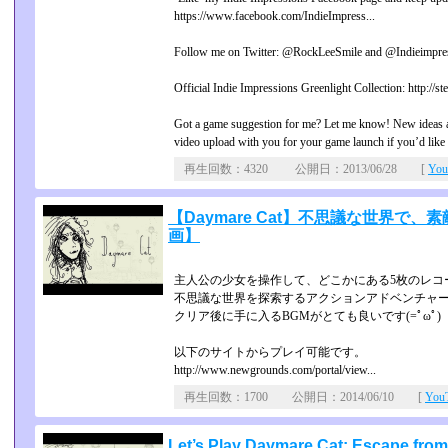
https://www.facebook.com/IndieImpress...
Follow me on Twitter: @RockLeeSmile and @Indieimpre
Official Indie Impressions Greenlight Collection: http://
Got a game suggestion for me? Let me know! New ideas ar
video upload with you for your game launch if you’d like a 
再生回数：4320 公開日：2013/06/28 [
Yo
【Daymare Cat】不思議な世界
画】
主人公の少女を操作して、どこかにある5枚のレコ
不思議な世界を探索するアクションアドベンチャ
クリア後に手に入るBGMがとても良いです(=ﾟωﾟ)
以下のサイトからプレイ可能です。
http://www.newgrounds.com/portal/view...
再生回数：1700 公開日：2014/06/10 [
Yo
Let’s Play Daymare Cat: Escape from