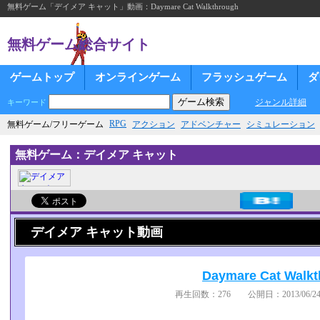
無料ゲーム「デイメア キャット」動画：Daymare Cat Walkthrough
無料ゲーム総合サイト
ゲームトップ
オンラインゲーム
フラッシュゲーム
ダ
ジャンル詳細
キーワード
RPG
無料ゲーム/フリーゲーム
アクション
アドベンチャー
シミュレーション
無料ゲーム：デイメア キャット
デイメア キャット動画
Daymare Cat Walk
再生回数：276 公開日：2013/06/24