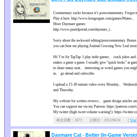
Commentary sucks because it’s postcommentary. Forgot t
Play it here: http://www.kongregate.com/games/Mateu...
More Daymare games:
http://www.pastelportal.com/daymare_t...
Sorry about the awkward editing/postcommentary. Bonus po
you can hear me playing Animal Crossing New Leaf instea
Hi! I’m Sir TapTap. I play indie games、 crack jokes an
makes a game a game. I usually give ”quick looks” at ga
to share many neat、 interesting or weird games you might 
in、 go ahead and subscribe.
I upload a 15-30 minute video every Monday、 Wednesday
and Thursday.
My website for written reviews、 game design articles and 
You can support me via my Patreon: https://patreon.com/s
My twitter (high tweet volume warning!): https://twitter.c
再生回数：3673 公開日：2013/06/24 [
Yo
Daymare Cat - Better (In-Game Versi