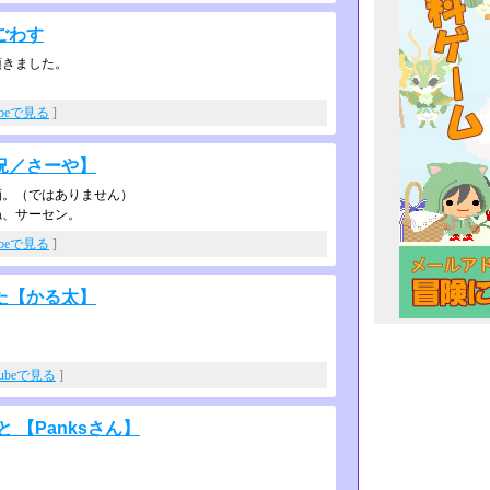
ごわす
頂きました。
ubeで見る
]
況／さーや】
画。（ではありません）
ね、サーセン。
ubeで見る
]
た【かる太】
Tubeで見る
]
 【Panksさん】