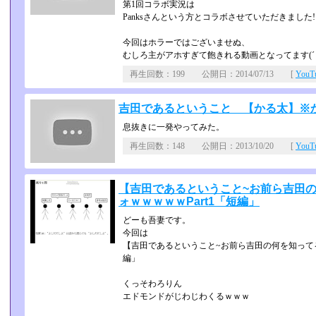
第1回コラボ実況は
Panksさんという方とコラボさせていただきました!
今回はホラーではございませぬ、
むしろ主がアホすぎて飽きれる動画となってます(´・
再生回数：199 公開日：2014/07/13 [
You
吉田であるということ 【かる太】※
息抜きに一発やってみた。
再生回数：148 公開日：2013/10/20 [
You
【吉田であるということ~お前ら吉田
ォｗｗｗｗｗPart1「短編」
どーも吾妻です。
今回は
【吉田であるということ~お前ら吉田の何を知ってるっ
編」
くっそわろりん
エドモンドがじわじわくるｗｗｗ