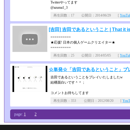
Twitterやってます
@azuma1_3
再生回数：17 公開日：2014/06/29 [
YouT
[吉田] 吉田であるということ | That it is
==========
★応援! 日本の個人ゲームクリエイター★
==========
再生回数：25 公開日：2014/05/05 [
YouT
☆単発☆「吉田であるということ」プレ
吉田であるということをプレイいたしましたw
結構面白いです＾＾；
コメントお待ちしてます
再生回数：353 公開日：2012/08/20 [
You
page:
1
2