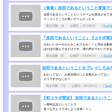
（単発）吉田であるということ実況で
吉田であるということというゲームを実況させて
ツッコミどころが多いゲームだったｗ
再生回数：49 公開日：2013/08/23 [
YouT
『吉田であるということ』【コラボ実
かわいいさーやさんをこれでもか！！と苛める動
ほのぼの遊んでるだけです、僕の声がでかいです
再生回数：83 公開日：2014/07/13 [
YouT
吉田であるということをプレイしてみ
わかってない、お前吉田のこと全然わかってない
そうですがなにか？
再生回数：276 公開日：2013/05/12 [
You
【初コラボ実況】 吉田であるということ
一周年記念ということで
色々な方とコラボしよう企画～☆←