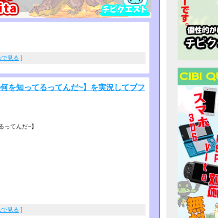
beで見る
]
の何を知ってるってんだ~】を実況してブフ
るってんだ~】
beで見る
]