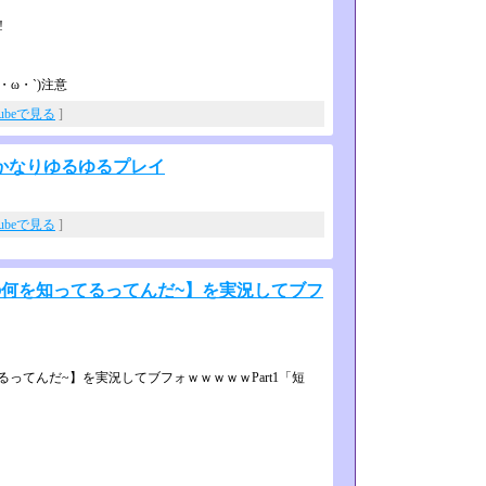
!
ω・`)注意
Tubeで見る
]
かなりゆるゆるプレイ
Tubeで見る
]
の何を知ってるってんだ~】を実況してブフ
てんだ~】を実況してブフォｗｗ­ｗｗｗPart1「短