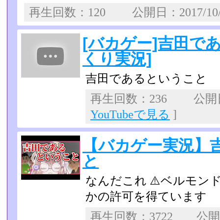
再生回数：120 公開日：2017/10
[バカゲー]吉田で
くり実況]
吉田であるということ
再生回数：236 公開日：
YouTubeで見る
]
【バカゲー実況】
と
なんだこれ ⚠️ベルモ
かの許可を得ています
再生回数：3722 公開日：