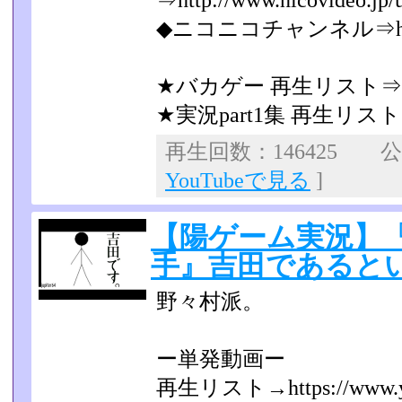
⇒http://www.nicovideo.jp/
◆ニコニコチャンネル⇒http://ch
★バカゲー 再生リスト⇒http:/
★実況part1集 再生リスト⇒htt
再生回数：146425 公開
YouTubeで見る
]
【陽ゲーム実況】
手』吉田であるとい
野々村派。
ー単発動画ー
再生リスト→https://www.youtu