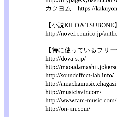
http://mypage.syosetu.com
カクヨム https://kakuyom
【小説KILO＆TSUBONE
http://novel.comico.jp/auth
【特に使っているフリー
http://dova-s.jp/
http://maoudamashii.jokers
http://soundeffect-lab.info/
http://amachamusic.chagasi
http://musicisvfr.com/
http://www.tam-music.com/
http://on-jin.com/