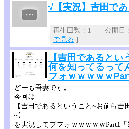
√【実況】吉田で
再生回数：1 公開日：20
で見る
]
【吉田であるとい
何を知ってるって
フォｗｗｗｗｗPar
どーも吾妻です。
今回は
【吉田であるということ~お前ら吉
~】
を実況してブフォｗｗｗｗｗPart1