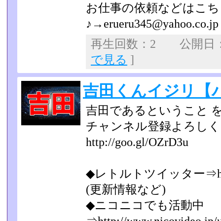
お仕事の依頼などはこち
♪→erueru345@yahoo.co.jp
再生回数：2 公開日：20
で見る
]
吉田くんイジリ【
吉田であるということ 
チャンネル登録よろし
http://goo.gl/OZrD3u
◆レトルトツイッター⇒https://
(更新情報など)
◆ニコニコでも活動中