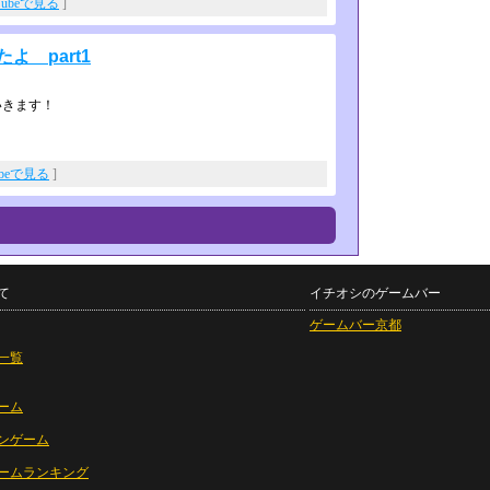
Tubeで見る
]
よ part1
いきます！
ubeで見る
]
て
イチオシのゲームバー
ゲームバー京都
一覧
ーム
ンゲーム
ームランキング