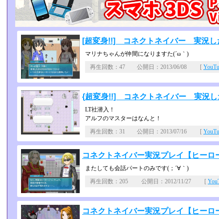
[超変身!!] コネクトネイバー 実況した
マリナちゃんが仲間になりますた(´ω｀)
再生回数：47 公開日：2013/06/08 [
YouT
{超変身!!] コネクトネイバー 実況した
LT社潜入！
アルフのマスターはなんと！
再生回数：31 公開日：2013/07/16 [
YouT
コネクトネイバー実況プレイ【ヒーローに
またしても会話パートのみです(；´∀｀)
再生回数：205 公開日：2012/11/27 [
Yo
コネクトネイバー実況プレイ【ヒーロー