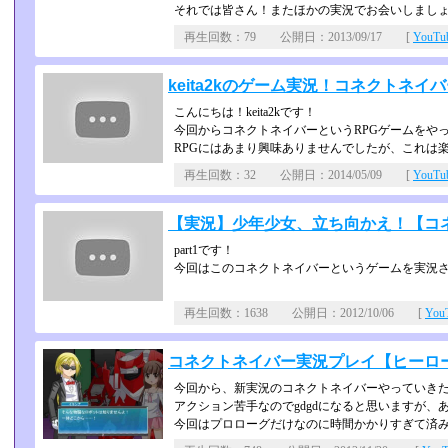
それでは皆さん！またほかの実況でお会いしましょ～(
再生回数：79 公開日：2013/09/17 [
YouT
keita2kのゲーム実況！コネクトネイ
こんにちは！keita2kです！
今回からコネクトネイバーというRPGゲームをや
RPGにはあまり興味ありませんでしたが、これは
再生回数：32 公開日：2014/05/09 [
YouT
【実況】少年少女、立ち向かえ！【コネク
part1です！
今回はこのコネクトネイバーというゲームを実況
再生回数：1638 公開日：2012/10/06 [
Yo
コネクトネイバー実況プレイ【ヒーローに
今回から、新実況のコネクトネイバーやっていき
アクション苦手なのでgdgdになると思いますが、
今回はプロローグだけなのに時間かかりすぎて済みませ