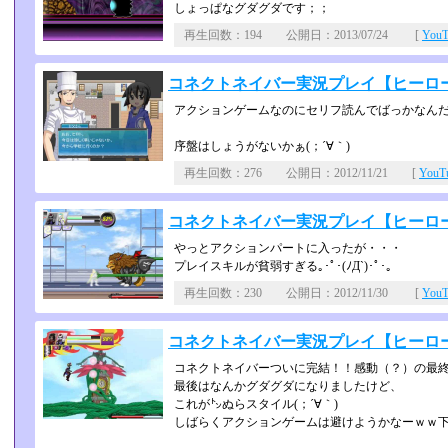
しょっぱなグダグダです；；
再生回数：194 公開日：2013/07/24 [
You
コネクトネイバー実況プレイ【ヒーローに
アクションゲームなのにセリフ読んでばっかなんだ
序盤はしょうがないかぁ(；´∀｀)
再生回数：276 公開日：2012/11/21 [
You
コネクトネイバー実況プレイ【ヒーローに
やっとアクションパートに入ったが・・・
プレイスキルが貧弱すぎる｡･ﾟ･(ﾉД`)･ﾟ･｡
再生回数：230 公開日：2012/11/30 [
You
コネクトネイバー実況プレイ【ヒーロー
コネクトネイバーついに完結！！感動（？）の最
最後はなんかグダグダになりましたけど、
これが㌧ぬらスタイル(；´∀｀)
しばらくアクションゲームは避けようかなーｗｗ下手