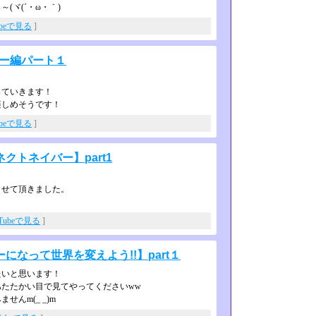
ヾ(´・ω・｀)
ubeで見る
]
バー編パート１
っていきます！
楽しめそうです！
ubeで見る
]
トネイバー】part1
させて頂きました。
uTubeで見る
]
なって世界を変えよう!!】part１
たいと思います！
あたたかい目で見てやってください­ww
んm(_ _)m