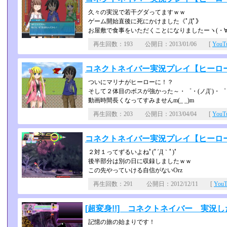
久々の実況で若干グダってますｗｗ
ゲーム開始直後に死にかけました《ﾟДﾟ》
お屋敷で食事をいただくことになりましたーヽ(・∀
再生回数：193 公開日：2013/01/06 [
You
コネクトネイバー実況プレイ【ヒーローに
ついにマリナがヒーローに！？
そして２体目のボスが強かった～・゜・(ノД`)・゜
動画時間長くなってすみませんm(_ _)m
再生回数：203 公開日：2013/04/04 [
You
コネクトネイバー実況プレイ【ヒーローに
２対１ってずるいよねﾟ(ﾟ´Д｀ﾟ)ﾟ
後半部分は別の日に収録しましたｗｗ
この先やっていける自信がないOrz
再生回数：291 公開日：2012/12/11 [
You
[超変身!!] コネクトネイバー 実況した
記憶の旅の始まりです！