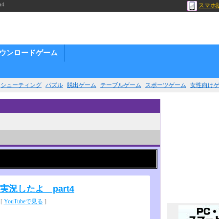
4
スマホ
ウンロードゲーム
シューティング
パズル
脱出ゲーム
テーブルゲーム
スポーツゲーム
女性向け
実況したよ part4
[
YouTubeで見る
]