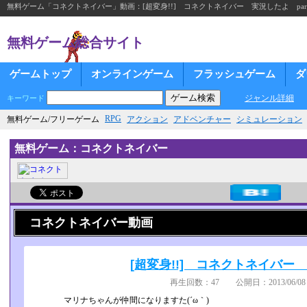
無料ゲーム「コネクトネイバー」動画：[超変身!!] コネクトネイバー 実況したよ part
無料ゲーム総合サイト
ゲームトップ
オンラインゲーム
フラッシュゲーム
ダ
ジャンル詳細
キーワード
RPG
無料ゲーム/フリーゲーム
アクション
アドベンチャー
シミュレーション
無料ゲーム：コネクトネイバー
コネクトネイバー動画
[超変身!!] コネクトネイバー 
再生回数：47 公開日：2013/06/08 
マリナちゃんが仲間になりますた(´ω｀)