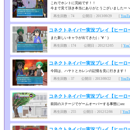
これでホントに完結です！！
今まで見て頂き本当にありがとうございましたーヽ
再生回数：74 公開日：2013/09/29 [
YouT
コネクトネイバー実況プレイ【ヒーローに
また新しいキャラが出てきた(；´∀｀)
再生回数：174 公開日：2012/12/05 [
Yo
コネクトネイバー実況プレイ【ヒーロー
今回は、ハヤトとカレンの記憶を見に行きます！
再生回数：37 公開日：2013/09/22 [
YouT
コネクトネイバー実況プレイ【ヒーローに
前回のステージでゲームオーバーする事態にorz
再生回数：255 公開日：2012/12/06 [
You
コネクトネイバー実況プレイ【ヒーローに