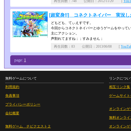
再生回数：748 公開日：2012/11/20 [
You
[超変身!!] コネクトネイバー 実況した
どもども、てぃえすです。
今回からコネクトネイバーとゆうゲームをやって
主にアクション。
声割れてますね；；すみません；
再生回数：83 公開日：2013/06/08 [
YouT
page:
1
無料ゲームについて
リンクについ
利用規約
相互リンク集
免責事項
ゲームサイト
プライバシーポリシー
オンラインゲ
会社概要
無料オンライ
無料ゲーム チビクエスト２
オンラインゲ