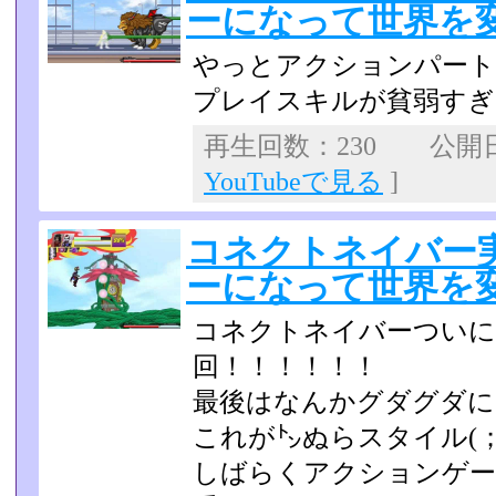
ーになって世界を変え
やっとアクションパート
プレイスキルが貧弱すぎる｡･ﾟ
再生回数：230 公開日：
YouTubeで見る
]
コネクトネイバー
ーになって世界を変
コネクトネイバーついに
回！！！！！！
最後はなんかグダグダに
これが㌧ぬらスタイル(；´
しばらくアクションゲー