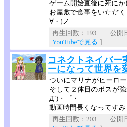
ゲーム開始直後に死にか
お屋敷で食事をいただく
∀・)ノ
再生回数：193 公開日：2
YouTubeで見る
]
コネクトネイバー
ーになって世界を変え
ついにマリナがヒーロー
そして２体目のボスが強
Д`)・゜・
動画時間長くなってすみませ
再生回数：203 公開日：2