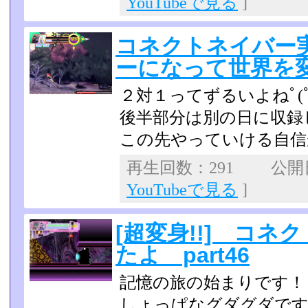
YouTubeで見る
]
コネクトネイバー
ーになって世界を変え
２対１ってずるいよねﾟ(ﾟ´
後半部分は別の日に収録
この先やっていける自信が
再生回数：291 公開日：
YouTubeで見る
]
[超変身!!] コ
たよ part46
記憶の旅の始まりです！
しょっぱなグダグダです