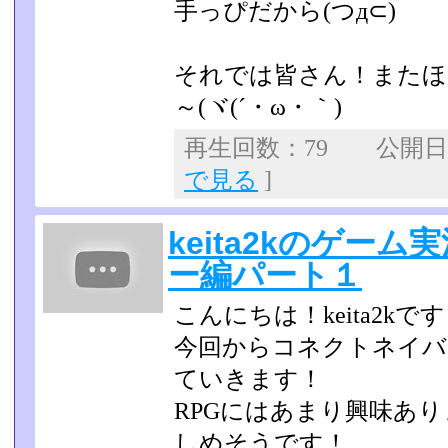
手っぴだから(つд⊂)
それでは皆さん！またほ
～(ヾ(´・ω・｀)
再生回数：79 公開日：2
で見る
]
keita2kのゲー
ー編パート１
こんにちは！keita2kで
今回からコネクトネイバ
ていきます！
RPGにはあまり興味あ
しめそうです！