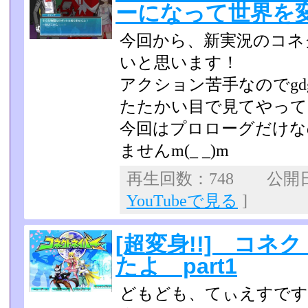
ーになって世界を変え
今回から、新実況のコネ
いと思います！
アクション苦手なのでgd
たたかい目で見てやってく
今回はプロローグだけな
ませんm(_ _)m
再生回数：748 公開日：
YouTubeで見る
]
[超変身!!] コ
たよ part1
どもども、てぃえすです