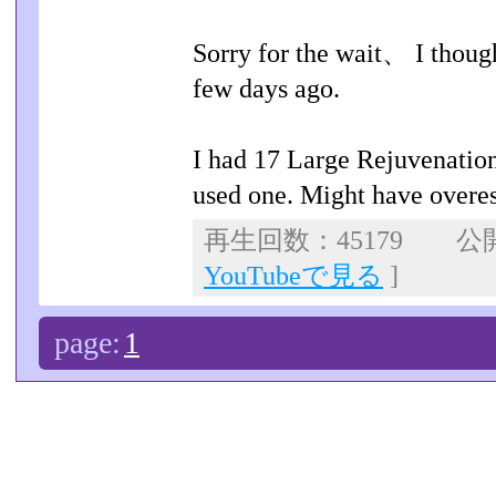
Sorry for the wait、 I though
few days ago.
I had 17 Large Rejuvenations
used one. Might have overest
再生回数：45179 公開日
YouTubeで見る
]
page:
1