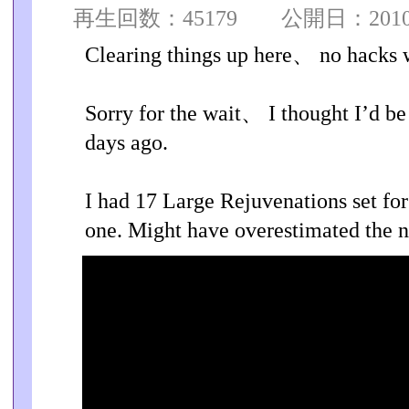
再生回数：45179 公開日：2010/0
Clearing things up here、 no hacks 
Sorry for the wait、 I thought I’d be
days ago.
I had 17 Large Rejuvenations set for
one. Might have overestimated the ne