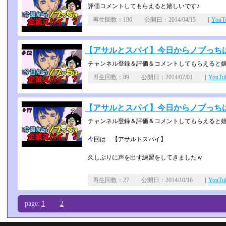
評価コメントしてもらえると嬉しいです♪
再生回数：196 公開日：2014/04/15 [
You
【アサルとスパイ】今日からノブっちは
チャンネル登録＆評価＆コメントしてもらえると
再生回数：89 公開日：2014/07/01 [
YouT
【アサルとスパイ】今日からノブっちは
チャンネル登録＆評価＆コメントしてもらえると
今回は 【アサルトスパイ】
久しぶりに声を出す練習をしてきましたｗ
再生回数：27 公開日：2014/10/16 [
YouT
page:
1
2