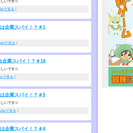
嬉しいです☆
ubeで見る
]
ちは企業スパイ！？＃1
Tubeで見る
]
企業スパイ！？＃16
嬉しいです☆
ubeで見る
]
ちは企業スパイ！？＃5
嬉しいです☆
Tubeで見る
]
ちは企業スパイ！？＃4