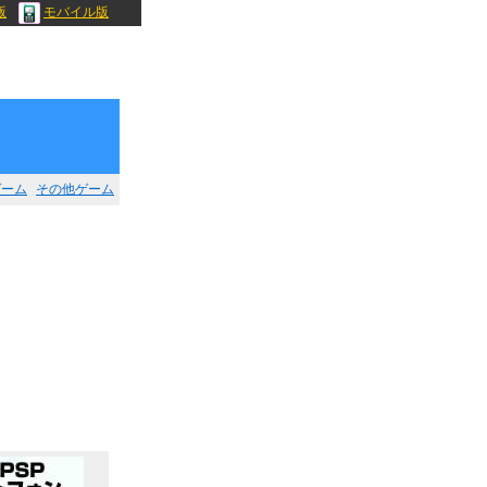
版
モバイル版
ゲーム
その他ゲーム