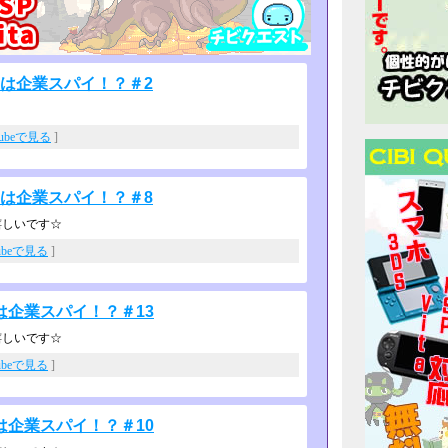
ちは企業スパイ！？＃2
Tubeで見る
]
ちは企業スパイ！？＃8
嬉しいです☆
ubeで見る
]
企業スパイ！？＃13
嬉しいです☆
ubeで見る
]
企業スパイ！？＃10