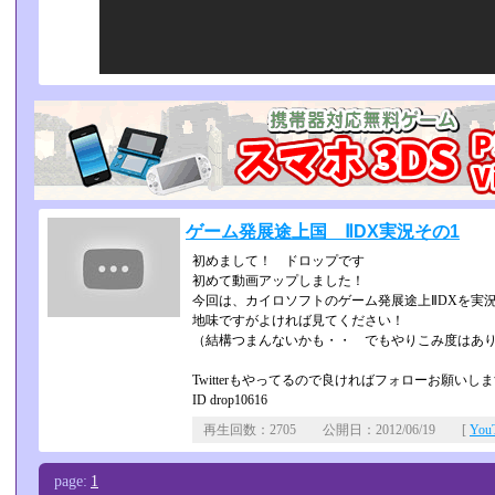
ゲーム発展途上国 ⅡDX実況その1
初めまして！ ドロップです
初めて動画アップしました！
今回は、カイロソフトのゲーム発展途上ⅡDXを実
地味ですがよければ見てください！
（結構つまんないかも・・ でもやりこみ度はあ
Twitterもやってるので良ければフォローお願いし
ID drop10616
再生回数：2705 公開日：2012/06/19 [
Yo
page:
1