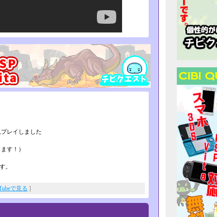
況プレイしました
ります！）
ます。
uTubeで見る
]