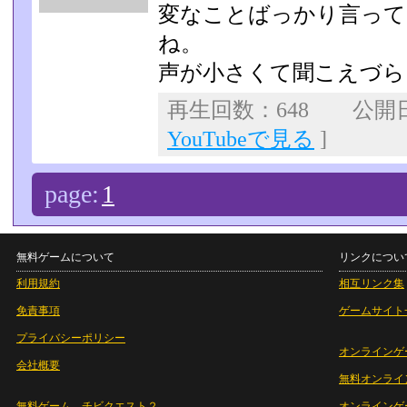
変なことばっかり言って
ね。
声が小さくて聞こえづら
再生回数：648 公開日：2
YouTubeで見る
]
page:
1
無料ゲームについて
リンクについ
利用規約
相互リンク集
免責事項
ゲームサイト
プライバシーポリシー
オンラインゲ
会社概要
無料オンライ
無料ゲーム チビクエスト２
オンラインゲ