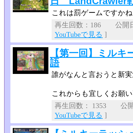
日 LandCrawle
これは罰ゲームですかね
再生回数：186 公開日：2
YouTubeで見る
]
【第一回】ミルキ
語
誰がなんと言おうと新実
これからも宜しくお願い致しま
再生回数： 1353 公開日
YouTubeで見る
]