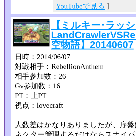
YouTubeで見る
]
【ミルキー･ラッシ
LandCrawlerVSR
空物語】20140607
日時：2014/06/07
対戦相手：RebellionAnthem
相手参加数：26
Gv参加数：16
PT：上PT
視点：lovecraft
人数差はかなりありましたが、序盤
ネクター管理するだけならスナイパ