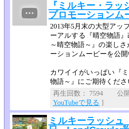
『ミルキー・ラッシ
プロモーションム
2013年5月末の大型ア
ーアルする『晴空物語』
～晴空物語～』の楽しさ
ーションムービーを­公
カワイイがいっぱい『ミ
物語～』にご期待くださ
再生回数： 7594 公開日
YouTubeで見る
]
ミルキーラッシュ