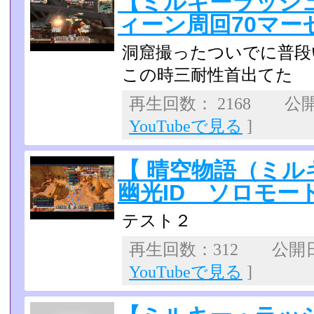
【ミルキーラッシ
ィーン周回70マー
洞窟撮ったついでに普段
この時三耐性首出てた
再生回数： 2168 公開日
YouTubeで見る
]
【 晴空物語（ミル
幽光ID ソロモー
テスト２
再生回数：312 公開日：2
YouTubeで見る
]