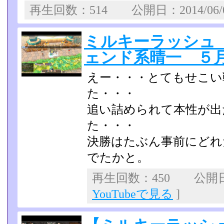
再生回数：514 公開日：2014/06
ミルキーラッシュ
ェンド系晴一 ５
えー・・・とてもせこい
た・・・
追い詰められて本性が出
た・・・
決勝はたぶん事前にどれ
でたかと。
再生回数：450 公開日：
YouTubeで見る
]