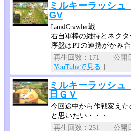
ミルキーラッシュ 
GV
LandCrawler戦
右自軍棒の維持とネクタ
序盤はPTの連携がかみ
再生回数：171 公開日：2
YouTubeで見る
]
ミルキーラッシュ
日ＧＶ
今回途中から作戦変えた
と思いたい・・・
再生回数：251 公開日：2