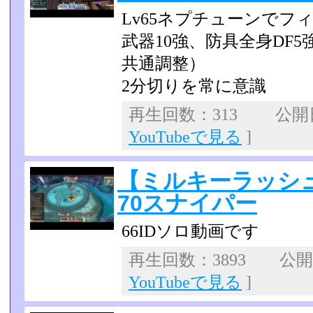
Lv65ネプチューンでフ
武器10強、防具全身DF5
共通調整）
2分切りを常に意識
再生回数：313 公開日：
YouTubeで見る
]
【ミルキーラッシュ
70スナイパー
66IDソロ動画です
再生回数：3893 公開日：
YouTubeで見る
]