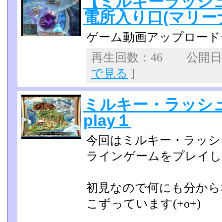
【ミルキーラッシ
電所入り口(マリー
ゲーム動画アップロード
再生回数：46 公開日：2
で見る
]
ミルキー・ラッシ
play１
今回はミルキー・ラッシ
ラインゲームをプレイし
初見なので何にも分から
こずっています(+o+)