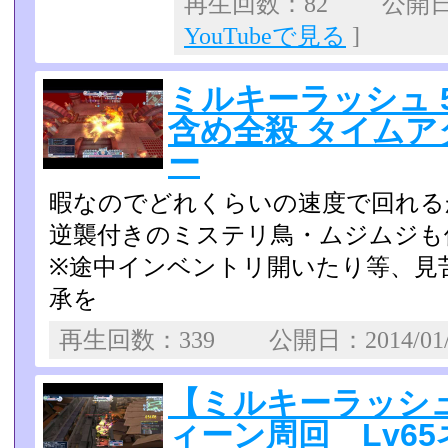
再生回数：82 公開日：2
YouTubeで見る
]
ミルキーラッシュ 5
含め全殺 タイムア
ー
暇なのでどれくらいの速度で回れる
逆襲付きのミステリ鳥・ムジムジも
※途中インベントリ開いたり等、見
承を
再生回数：339 公開日：2014/01
【ミルキーラッシュ
ィーン周回 Lv6