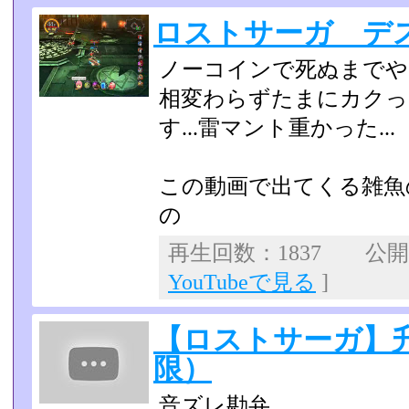
ロストサーガ デ
ノーコインで死ぬまでや
相変わらずたまにカクっ
す...雷マント重かった...
この動画で出てくる雑魚
の
再生回数：1837 公開日：
YouTubeで見る
]
【ロストサーガ】
限）
音ズレ勘弁