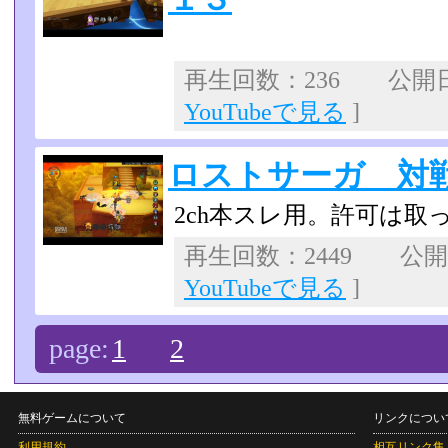
再生回数：236 公開日：2
YouTubeで見る
]
ロストサーガ 対
2ch本スレ用。許可は取ってま
再生回数：2449 公開日：
YouTubeで見る
]
page:
1
2
無料ゲームについて
リンクについ
利用規約
相互リンク集