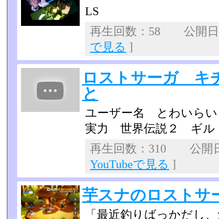
LS
再生回数：58 公開日：2
で見る
]
ロストサーガ キ
と
ユーザー名 とわい
実力 世界伝説２ ギルド名 
再生回数：310 公開日：2
YouTubeで見る
]
芋スナのロストサ
「最近釣りばっかだし、