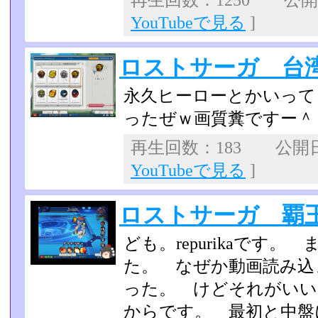
再生回数：1250 公開日：
YouTubeで見る
]
ロストサーガ 台
永久ヒーローとかいって
ったぜｗ画質糞ですー＾
再生回数：183 公開日：
YouTubeで見る
]
ロストサーガ 覇
ども。repurikaです
た。 なぜか動画読み込
った。 けどそれがいい。
からです。 最初と中盤