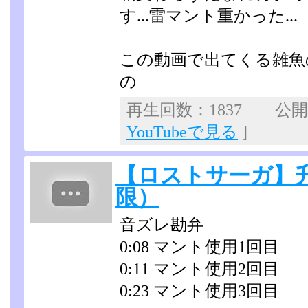
す...雷マント重かった...
この動画で出てくる雑魚
の
再生回数：1837 公開日：
YouTubeで見る
]
【ロストサーガ】
限）
音ズレ勘弁
0:08 マント使用1回目
0:11 マント使用2回目
0:23 マント使用3回目