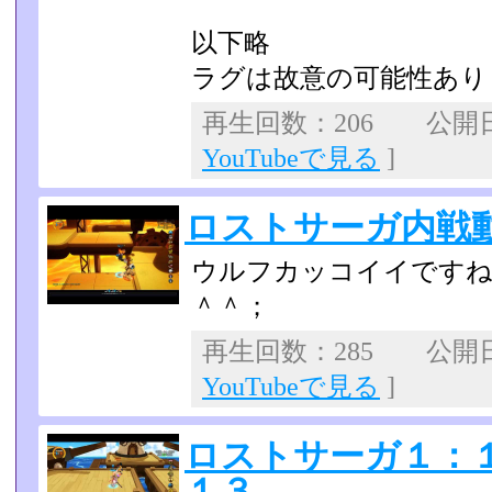
以下略
ラグは故意の可能性あり
再生回数：206 公開日：2
YouTubeで見る
]
ロストサーガ内戦動画
ウルフカッコイイですね
＾＾；
再生回数：285 公開日：2
YouTubeで見る
]
ロストサーガ１：
１３