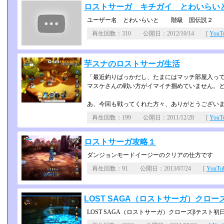
ロストサーガ キチガイ とわいらい
ユーザー名 とわいらいと 階級 国伝説２ 実力 
再生回数：310 公開日：2012/10/14 [
You
芋スナのロストサーガ生活
「最近釣りばっかだし、たまにはマッチ部屋入っ
マスケさんの戦い方がイマイチ掴めていません。
あ、今回も戦ってくれた方々、ありがとうございま
再生回数：199 公開日：2011/12/28 [
You
ロストサーガ攻略１
ダンジョンモードイージーのクリアの仕方です 
再生回数：91 公開日：2013/07/24 [
YouT
LOST SAGA（ロストサーガ）クロー
LOST SAGA（ロストサーガ）クローズβテスト初