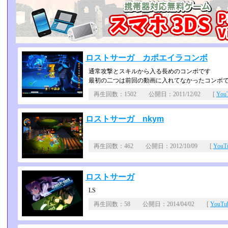
ロストサーガ カポエイラコンボ
通常攻撃とスキルから入る長めのコンボです
最初の二つは前回の動画に入れてなかったコンボ
再生回数：1502 公開日：2011/12/02 [
Yo
ロストサーガ nkym
再生回数：462 公開日：2012/10/09 [
You
ロストサーガ
LS
再生回数：58 公開日：2014/04/02 [
YouT