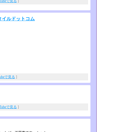
uTubeで見る
]
スタイルドットコム
Tubeで見る
]
uTubeで見る
]