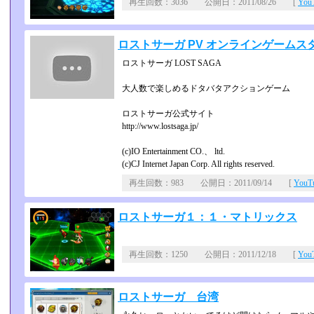
再生回数：3036 公開日：2011/08/26 [
Yo
ロストサーガ PV オンラインゲーム
ロストサーガ LOST SAGA
大人数で楽しめるドタバタアクションゲーム
ロストサーガ公式サイト
http://www.lostsaga.jp/
(c)IO Entertainment CO.、 ltd.
(c)CJ Internet Japan Corp. All rights reserved.
再生回数：983 公開日：2011/09/14 [
You
ロストサーガ１：１・マトリックス
再生回数：1250 公開日：2011/12/18 [
Yo
ロストサーガ 台湾