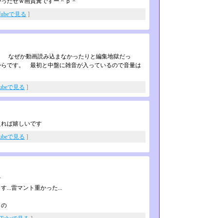
やったぜｗ画質糞ですー＾ｐ＾
Tubeで見る
]
した。 なぜか動画読み込まなかったりと編集地獄だっ
 からです。 最初と中盤に雑音が入っているので音量は
Tubeで見る
]
えれば嬉しいです
Tubeで見る
]
す
..雷マント重かった...
うの