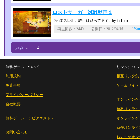
ロストサーガ 対戦動画１
2ch本スレ用。許可は取ってます。by jackson
再生回数：2449 公開日：2012/04/16 [
Yo
page:
1
2
無料ゲームについて
リンクについ
利用規約
相互リンク集
免責事項
ゲームサイト
プライバシーポリシー
オンラインゲ
会社概要
無料オンライ
無料ゲーム チビクエスト２
オンラインゲ
新作オンライ
お問い合わせ
おすすめオン