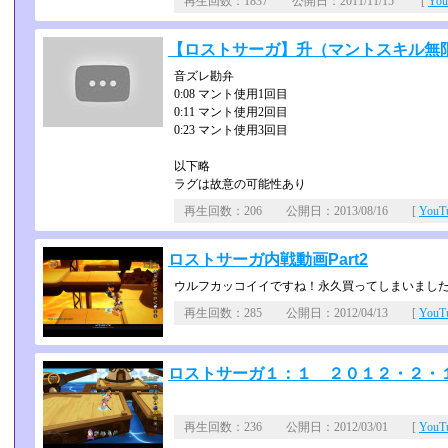
再生回数：1837 公開日：2011/11/15 [
Yo
【ロストサーガ】升（マントスキル無
音ズレ勘弁
0:08 マント使用1回目
0:11 マント使用2回目
0:23 マント使用3回目
以下略
ラグは故意の可能性あり
再生回数：206 公開日：2013/08/16 [
You
ロストサーガ内戦動画Part2
ウルフカッコイイですね！永久買ってしまいまし
再生回数：285 公開日：2012/04/13 [
You
ロストサーガ１：１ ２０１２・２・
再生回数：236 公開日：2012/03/01 [
You