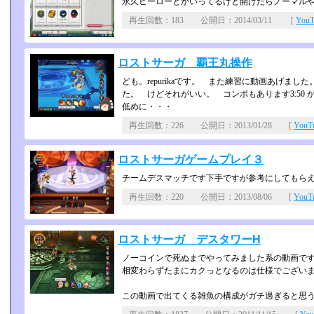
永久ヒーローとかいってるけど開けたらノーマル
再生回数：183 公開日：2014/03/11 [
You
ロストサーガ 覇王丸操作
ども。repurikaです。 また練習に動画あげま
た。 けどそれがいい。 コンボもあります3:50
低めに・・・
再生回数：226 公開日：2013/01/28 [
You
ロストサーガゲームプレイ３
チームデスマッチです下手ですが参考にしてもら
再生回数：220 公開日：2013/08/06 [
You
ロストサーガ デスタワーH
ノーコインで死ぬまでやってみました系の動画で
相変わらずたまにカクっとなるのは仕様でございます.
この動画で出てくる雑魚の構成がガチ過ぎると思