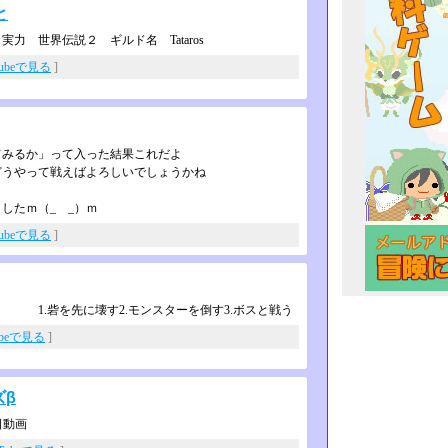
と
世界伝説２ ギルド名 Tataros
Tubeで見る
]
てみるか」って入った結果これだよ
どうやって戦えばよろしいでしょうかね
したｍ（_ _）ｍ
Tubeで見る
]
1.砦を先に壊す2.モンスターを倒す3.ボスと戦う
ubeで見る
]
ズβ
日動画