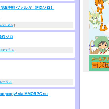
の地 第5決戦 ヴァルガ 【FIGソロ】
す
Tubeで見る
]
号最終ソロ
。
uTubeで見る
]
ubeで見る
]
 хардкору! via MMORPG.su