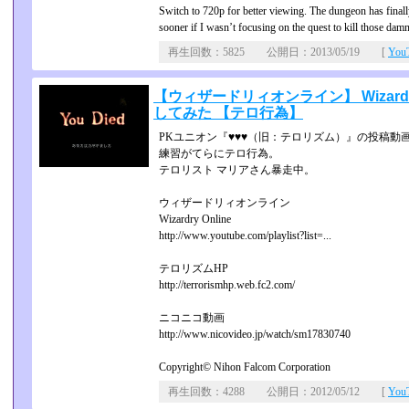
Switch to 720p for better viewing. The dungeon has finall
sooner if I wasn’t focusing on the quest to kill those da
再生回数：5825 公開日：2013/05/19 [
Yo
【ウィザードリィオンライン】 Wizardry 
してみた 【テロ行為】
PKユニオン『♥♥♥（旧：テロリズム）』の投稿動
練習がてらにテロ行為。
テロリスト マリアさん暴走中。
ウィザードリィオンライン
Wizardry Online
http://www.youtube.com/playlist?list=...
テロリズムHP
http://terrorismhp.web.fc2.com/
ニコニコ動画
http://www.nicovideo.jp/watch/sm17830740
Copyright© Nihon Falcom Corporation
再生回数：4288 公開日：2012/05/12 [
Yo