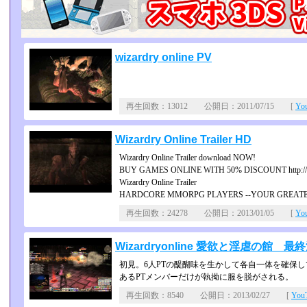
wizardry online PV
再生回数：13012 公開日：2011/07/15 [
Yo
Wizardry Online Trailer HD
Wizardry Online Trailer download NOW!
BUY GAMES ONLINE WITH 50% DISCOUNT http://bi
Wizardry Online Trailer
HARDCORE MMORPG PLAYERS --YOUR GREATE
再生回数：24278 公開日：2013/01/05 [
Yo
Wizardryonline 愛欲と淫虐の館
初見。6人PTの醍醐味を生かして各自一体を確保
あるPTメンバーだけが執拗に服を脱がされる。
再生回数：8540 公開日：2013/02/27 [
Yo