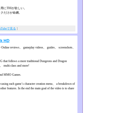
用にTHIが欲しい。
イクだけが命綱。
uTubeで見る
]
ok HD
ry Online reviews、 gameplay videos、 guides、 screenshots、
G that follows a more traditional Dungeons and Dragon
h、 multi-class and more!
 and MMO Games.
owcasing each game´s character creation menu、 a breakdown of
her features. In the end the main goal of the video is to share