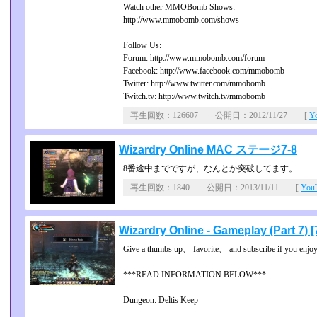
Watch other MMOBomb Shows:
http://www.mmobomb.com/shows
Follow Us:
Forum: http://www.mmobomb.com/forum
Facebook: http://www.facebook.com/mmobomb
Twitter: http://www.twitter.com/mmobomb
Twitch.tv: http://www.twitch.tv/mmobomb
再生回数：126607 公開日：2012/11/27 [
Y
Wizardry Online MAC ステージ7-8
8番途中までですが、なんとか突破してます。
再生回数：1840 公開日：2013/11/11 [
Yo
Wizardry Online - Gameplay (Part 7) 
Give a thumbs up、 favorite、 and subscribe if you enjoy
***READ INFORMATION BELOW***
Dungeon: Deltis Keep