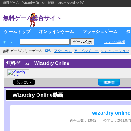
無料ゲーム「Wizardry Online」動画：wizardry online PV
無料ゲーム総合サイト
ゲームトップ
オンラインゲーム
フラッシュゲーム
ダ
ジャンル詳細
キーワード
RPG
無料ゲーム/フリーゲーム
アクション
アドベンチャー
シミュレーション
無料ゲーム：Wizardry Online
Wizardry Online動画
wizardry onlin
再生回数：13012 公開日：2011/07/15