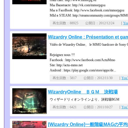
Наш сайт: http://www.mmorpg.su
Мы Вконтакте: http://vk.com/mmorpgsu
Мы в FaceBook: http://www.facebook.com/mmorpgsu
МЫ в STEAM: http://steamcommunity.com/groups/MMO
再生回数：88925 公開日：2012/12/24 [
Yo
Wizardry Online : Présentation et g
Vidéo de Wizardry Online、 le MMO hardcore de Sony On
Rejoignez nous !!!
Facebook : http://www.facebook.com/ActuMmo
Site: http://actu-mmo.net
Android : https://play.google.com/store/apps/de...
再生回数：5817 公開日：2012/11/30 [
Yo
WizardryOnline ＢＧＭ 決戦場
ウィザードリィオンラインより、決戦場BGM
再生回数：6421 公開日：2011/10/27 [
Yo
[Wizardry Online]一般階級MAGの