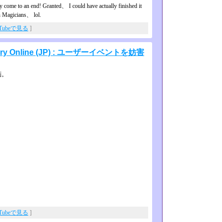
y come to an end! Granted、 I could have actually finished it
mn Magicians、 lol.
uTubeで見る
]
Online (JP) : ユーザーイベントを妨害
画。
uTubeで見る
]