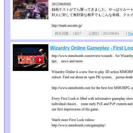
2012/06/04分
録画テストがてら襲ってきました。やっぱりルート
対人に対して無対策な相手でもこんな有様。クエ
http://matti.nusutto.jp/
再生回数：14827 公開日：2012/06/04 [
Yo
Wizardry Online Gameplay - First Lo
http://www.mmobomb.com/review/wizardr... for Wizard
tips、 news and more.
Wizardry Online is a new free to play 3D action MMORP
ruleset. Find out about its open PK system、 perma deat
http://www.mmobomb.com for the best free MMORPG
Every First Look is filled with informative gameplay sh
individual classes、 some early PvE and PvP content and ot
our first impressions of the game.
Watch more First Look videos:
http://www.mmobomb.com/gameplay/