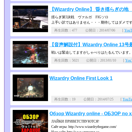
【Wizardry Online】 昏き揺らぎ
揺らぎ第5決戦 ヴァルガ FIGソロ
上手い訳ではありません・・・期待してはダメで
再生回数：477 公開日：2014/07/06 [
You
【音声解説付】Wizardry Online 13
戦いは緊迫してますがしゃべりはたるんでいます
再生回数：5021 公開日：2013/01/10 [
Yo
Wizardry Online First Look 1
再生回数：19 公開日：2014/07/25 [
YouT
Обзор Wizardry online - ОБЗОР по
ЛАЙКИ ПРИВЕТСТВУЮТСЯ!
Сайт игры: http://www.wizardrythegame.com/