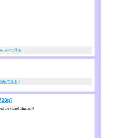
ouTubeで見る
]
uTubeで見る
]
[720p]
ed the video! Thanks~!