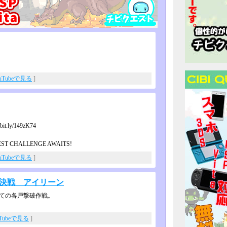
uTubeで見る
]
t.ly/149zK74
ST CHALLENGE AWAITS!
uTubeで見る
]
 最終決戦 アイリーン
しての各戸撃破作戦。
uTubeで見る
]