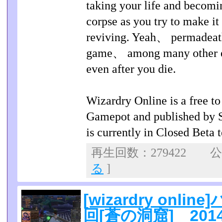
taking your life and becomi
corpse as you try to make it 
reviving. Yeah、 permadeath 
game、 among many other eq
even after you die.
Wizardry Online is a free t
Gamepot and published by 
is currently in Closed Beta t
再生回数：279422
る
]
[wizardry onl
回[蒼の洞窟] 2014/