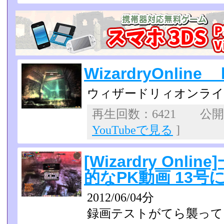
WizardryOnli
ウィザードリィオンライ
再生回数：6421 公開日：
YouTubeで見る
]
[Wizardry Onl
的なPK動画 13号
2012/06/04分
録画テストがてら襲って