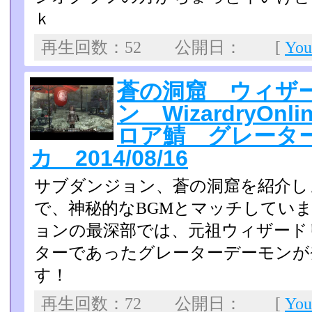
ｋ
再生回数：52 公開日： [
Yo
蒼の洞窟 ウィザ
ン WizardryOnl
ロア鯖 グレータ
カ 2014/08/16
サブダンジョン、蒼の洞窟を紹介し
で、神秘的なBGMとマッチ­してい
ョンの最深部では、元祖ウィザード
ターであったグレーターデーモンが
す！
再生回数：72 公開日： [
Yo