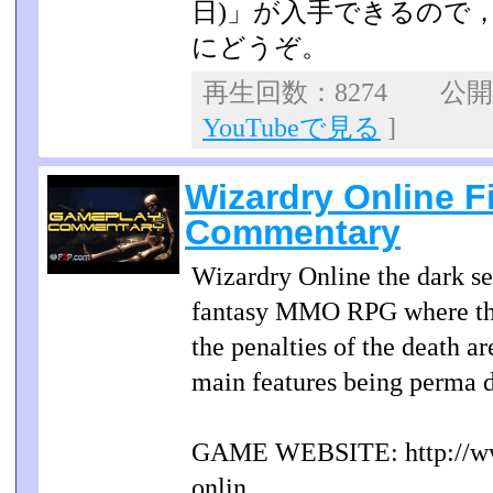
日)」が入手できるので
にどうぞ。
再生回数：8274 公開日：
YouTubeで見る
]
Wizardry Online F
Commentary
Wizardry Online the dark s
fantasy MMO RPG where the 
the penalties of the death a
main features being perma d
GAME WEBSITE: http://w
onlin...