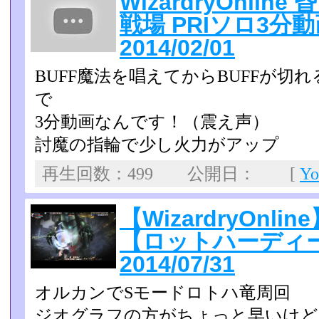
WizardryOnli
戦場 PRIソロ3分動画
2014/02/01
BUFF魔法を唱えてからBUFFが
で
3分動画なんです！（震え声）
討魔の指輪で少し火力がアップ
再生回数：499 公開日： [
Y
【WizardryOnl
【ロットハーディ
2014/07/31
オルカンでSモードロトハ竜周回
ジオグラフの方がちょっと早いけど