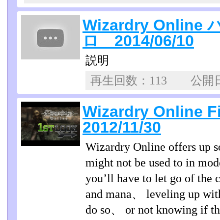
Wizardry Onli
ロ 2014/06/10
説明
再生回数：113 公
Wizardry Online 
2012/11/30
Wizardry Online offers up 
might not be used to in mo
you’ll have to let go of the
and mana、 leveling up witho
do so、 or not knowing if th