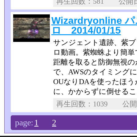
再生回数：581 公
Wizardryonli
ロ 2014/01/15
サンジェント遺跡、紫ブ
ロ動画。紫蜘蛛より簡単
距離を取ると防御無視の
で、AWSのタイミング
OUなりDAを使ったほ
に、かからずに倒せるこ
再生回数：1039 公
page:
1
2