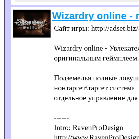
Wizardry online -
Сайт игры: http://adset.biz
Wizardry online - Увлекат
оригинальным геймплеем.
Подземелья полные ловуш
нонтаргет\таргет система
отдельное управление для
------
Intro: RavenProDesign
http://www.RavenProDesig