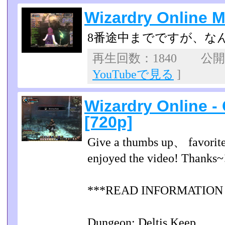
Wizardry Onlin
8番途中までですが、な
再生回数：1840 公開日：
YouTubeで見る
]
Wizardry Online -
[720p]
Give a thumbs up、 favorite
enjoyed the video! Thanks~
***READ INFORMATION
Dungeon: Deltis Keep