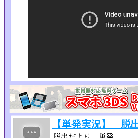
【単発実況】 脱出
脱出だより 単発