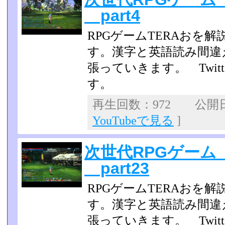
part4
RPGゲームTERAおを
す。漢字と英語読み間違
張っていきます。 Twit
す。
再生回数：972 公開日：2
YouTubeで見る
]
次世代RPGゲーム
part23
RPGゲームTERAおを
す。漢字と英語読み間違
張っていきます。 Twit