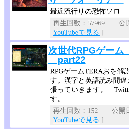
最近流行りの恐怖ソロ
再生回数：57969 公開日
YouTubeで見る
]
次世代RPGゲーム
part22
RPGゲームTERAおを
す。漢字と英語読み間違
張っていきます。 Twit
す。
再生回数：152 公開日：2
YouTubeで見る
]