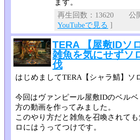
ます。
再生回数：13620 公開日
YouTubeで見る
]
TERA 【屋敷ID
雑魚を気にせずソ
伐
はじめましてTERA【シャラ鯖】ソ
今回はヴァンピール屋敷IDのベル
方の動画を作ってみまし­た。
このやり方だと雑魚を召喚されても
ロにはうってつけです。