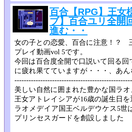
百合【RPG】王女
ブ】百合ユリ全開
進む・・
女の子との恋愛、百合に注意！？ 
プレイ動画vol 5です。
今回は百合度全開で口説いて回る回
に疲れ果てていますが・・­・、あ
----------------------------------------­­---------
美しい自然に囲まれた豊かな国ラオ
王女アトレイシアが16歳の誕生日を
ラオメデイア国王ベルデウケス5世
プリンセスガードを創設しました