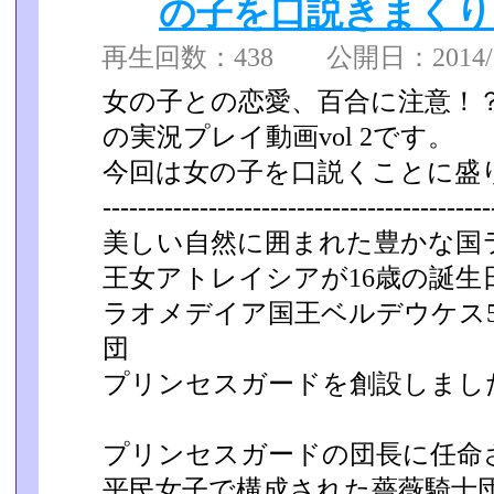
の子を口説きまくり
再生回数：438 公開日：2014/05
女の子との恋愛、百合に注意！
の実況プレイ動画vol 2です。
今回は女の子を口説くことに盛
----------------------------------------­­---
美しい自然に囲まれた豊かな国
王女アトレイシアが16歳の誕生
ラオメデイア国王ベルデウケス
団
プリンセスガードを創設しまし
プリンセスガードの団長に任命
平民女子で構成された薔薇騎士