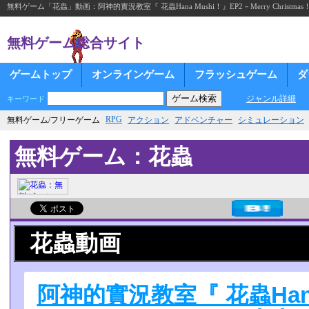
無料ゲーム「花蟲」動画：阿神的實況教室『 花蟲Hana Mushi！』EP2－Merry Christmas
無料ゲーム総合サイト
ゲームトップ
オンラインゲーム
フラッシュゲーム
ダ
ジャンル詳細
キーワード
RPG
無料ゲーム/フリーゲーム
アクション
アドベンチャー
シミュレーション
無料ゲーム：花蟲
花蟲動画
阿神的實況教室『 花蟲Hana