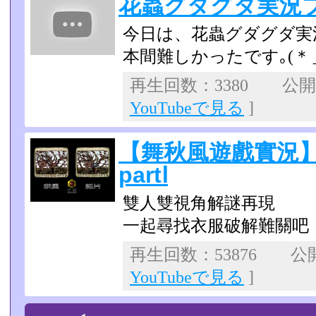
花蟲グダグダ実況プ
今日は、花蟲グダグダ実
本間難しかったです｡(＊
再生回数：3380 公開日：
YouTubeで見る
]
【舞秋風遊戲實況】花
partⅠ
雙人雙視角解謎再現
一起尋找衣服破解難關吧
再生回数：53876 公開日
YouTubeで見る
]