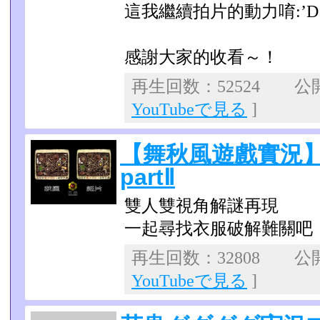
這我繼續拍片的動力唷:’D
感謝大家的收看～！
再生回数：52524 公開日
YouTubeで見る
]
【舞秋風遊戲實況】花
partⅡ
雙人雙視角解謎再現
一起尋找衣服破解難關吧
再生回数：32808 公開日
YouTubeで見る
]