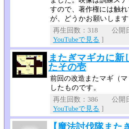
ました。映像は訓練ステ
すので、著作権には触­
が、どうかお願いします
再生回数：318 公開日：2
YouTubeで見る
]
またぎマギカに新
たその壱
前回の改造またマギ（マ
したものです。
再生回数：386 公開日：2
YouTubeで見る
]
【魔法討伐隊また