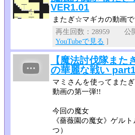
VER1.01
またぎ☆マギカの動画で
再生回数：28959 公開日
YouTubeで見る
]
【魔法討伐隊また
の華麗な戦い part
マミさんを使ってまたぎ
動画の第一弾!!
今回の魔女
《薔薇園の魔女》ゲルト
つ）