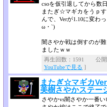
csoを仮引退してから数
またぎ☆マギカをうｐす
んで、Verが1.10に変
ω・`)
闇さやか戦は倒すのが難
ましたｗｗ
再生回数：1591 公開日：
YouTubeで見る
]
またぎ☆マギカVer
美樹さやかステージ
さやかvs闇さやか一番いい