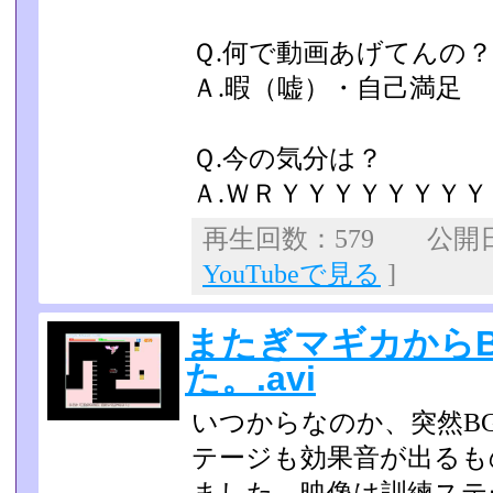
Ｑ.何で動画あげてんの？
Ａ.暇（嘘）・自己満足
Ｑ.今の気分は？
Ａ.ＷＲＹＹＹＹＹＹＹＹＹ
再生回数：579 公開日：
YouTubeで見る
]
またぎマギカから
た。.avi
いつからなのか、突然B
テージも効果音が出るも