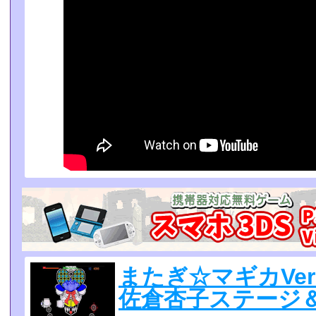
またぎ☆マギカVer
佐倉杏子ステージ＆ボ