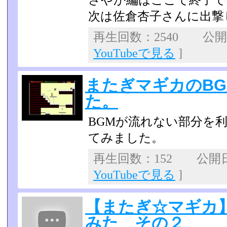
さやか編はここで終了で
次は佐倉杏子さんに出撃
再生回数：2540 公開日：
YouTubeで見る
]
またぎマギカのB
た。
BGMが流れない部分を
てみました。
再生回数：152 公開日：2
YouTubeで見る
]
【またぎ☆マギカ
みた その２