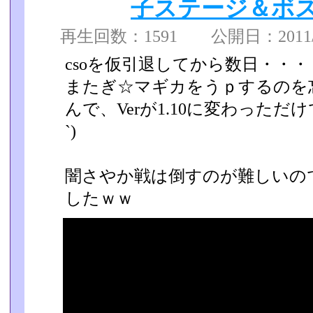
子ステージ＆ボス巡
再生回数：1591 公開日：2011/04
csoを仮引退してから数日・・・
またぎ☆マギカをうｐするのを
んで、Verが1.10に変わっただ
`)
闇さやか戦は倒すのが難しいの
したｗｗ