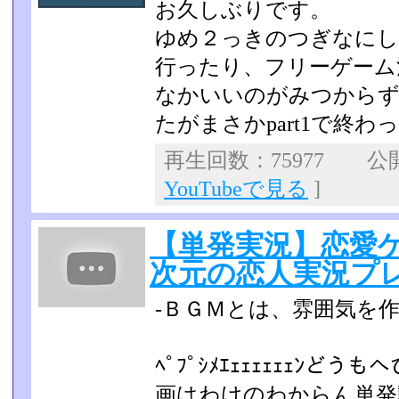
お久しぶりです。
ゆめ２っきのつぎなにし
行ったり、フリーゲーム
なかいいのがみつからず.
たがまさかpart­1で終わ
再生回数：75977 公開日
YouTubeで見る
]
【単発実況】恋愛
次元の恋人実況プ
-ＢＧＭとは、雰囲気を
ﾍﾟﾌﾟｼﾒｴｪｪｪｪｪｪﾝ
画はわけのわからん単­