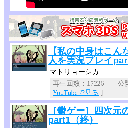
【私の中身はこん
人を実況プレイpar
マトリョーシカ
再生回数：17226 公開日
YouTubeで見る
]
［鬱ゲー］四次元
part1（終）