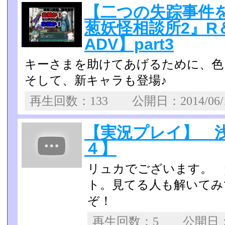
【二つの失踪事件
葱妖怪相談所2』R
ADV】part3
キーさまを助けてあげるために、色々
そして、新キャラも登場♪
再生回数：133 公開日：2014/06
【実況プレイ】 浅
４】
リュカでございます。 p
ト。見てる人も解いて
ぞ！
再生回数：5 公開日：20