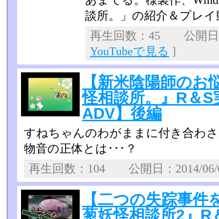
あまてる。様製作、Win
談所。」の紹介＆プレイ
再生回数：45 公開日：2
YouTubeで見る
]
【新米陰陽師のお
怪相談所。』R＆S
ADV】後編
すねちゃんのわがままに付き合わさ
物音の正体とは･･･？
再生回数：104 公開日：2014/06
【二つの失踪事件
葱妖怪相談所2』R