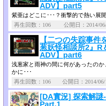
ADV】part5
紫亜はどこに･･･？衝撃的で熱い展
再生回数：106 公開日：2014/06
【二つの失踪事件
葱妖怪相談所2』R
ADV】part6
浅葱家と雨神の間に何があったのか
かに･･･
再生回数：106 公開日：2014/06
[DA實況] 探索解
Part.1