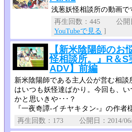
浅葱妖怪相談所の動画で
再生回数：445 公開日：
YouTubeで見る
]
【新米陰陽師のお
怪相談所。』R＆S
ADV】前編
新米陰陽師である主人公が営む相談
はいつも妖怪達ばかり。今­回も、
かと思いきや･･･？
『一夜奇譚-イチヤキタン-』の作者様
再生回数：173 公開日：2014/06