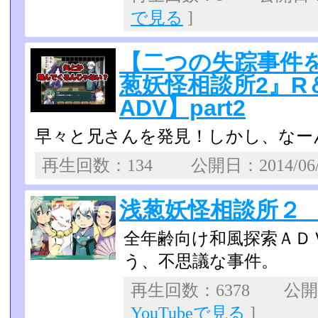
で見る
]
【二つの失踪事件
葱妖怪相談所2』R
ADV】part2
早々と兄さんを発見！しかし、なーん
再生回数：134 公開日：2014/06
浅葱妖怪相談所２
全年齢向け和風探索Ａ
う、不思議な事件。
再生回数：6378 公開日：
YouTubeで見る
]