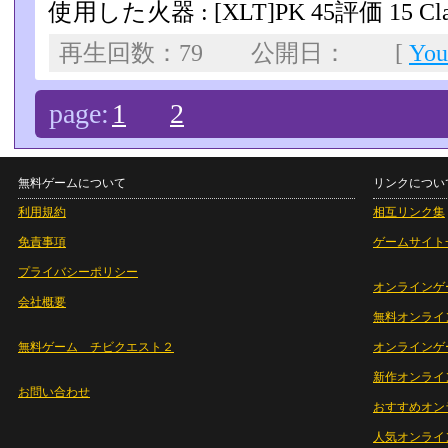
使用した火器 : [XLT]PK 45評価 15 Cla
再生回数：79 公開日： [
Yo
page:
1
2
無料ゲームについて
リンクについ
利用規約
相互リンク集
免責事項
ゲームサイト
プライバシーポリシー
オンラインゲ
会社概要
無料オンライ
無料ゲーム チビクエスト２
オンラインゲ
新作オンライ
お問い合わせ
おすすめオン
人気オンライ