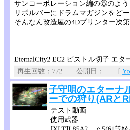
サンコーポレーション編の⑤のよう
リボルバーにドラムマガジンをどー
そんなん改造屋の4Dプリンター次
EternalCity2 EC2 ピストル切子
再生回数：772 公開日： [
Y
子守唄のエターナル
ーでの狩り(ARとRL)
テスト動画
使用武器
[XLT]L85A2 ｃ5(61等級