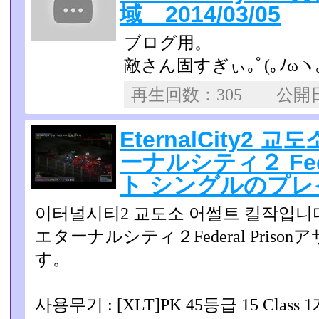
域 2014/03/05
ブログ用。
敵さん固すぎぃ｡ﾟ(｡ﾉωヽ｡
再生回数：305 公
EternalCity2 
ーナルシティ２ Fede
ト シングルのプレイ 
이터널시티2 교도소 어썰트 킬작입니
エターナルシティ２Federal Pris
す。
사용무기 : [XLT]PK 45등급 15 Class 