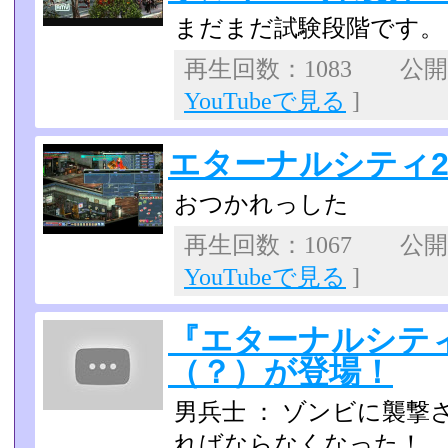
まだまだ試験段階です。
再生回数：1083 公開日：
YouTubeで見る
]
エターナルシティ2 
おつかれっした
再生回数：1067 公開日：
YouTubeで見る
]
『エターナルシティ
（？）が登場！
男兵士 ： ゾンビに襲
ればならなくなった！