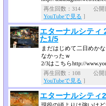
再生回数：314 公開日：
YouTubeで見る
]
エターナルシティ
た1/5
まだはじめて二日めかな
なかったｗ
2/3はこちらhttp://www.yout
再生回数：108 公開日：
YouTubeで見る
]
エターナルシティ2
現役の頃よりは強いけど