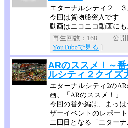
エターナルシティ２ ３
今回は貨物船突入です
動画はニコニコ動画にも
再生回数：168 公開日：
YouTubeで見る
]
ARのススメ！～番
ルシティ２クイズ
エターナルシティ2のAR
画、「ARのススメ！」
今回の番外編は、まっは
ザーイベントのレポート
二回目となる「エターナ