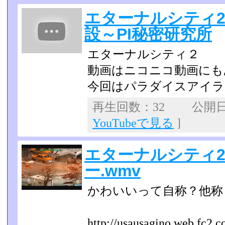
エターナルシティ2 No
設～PI秘密研究所
エターナルシティ２
動画はニコニコ動画にも
今回はパラダイスアイラ
再生回数：32 公開日：2
YouTubeで見る
]
エターナルシティ2
ー.wmv
かわいいって自称？他称？(
http://usausagino.web.fc2.