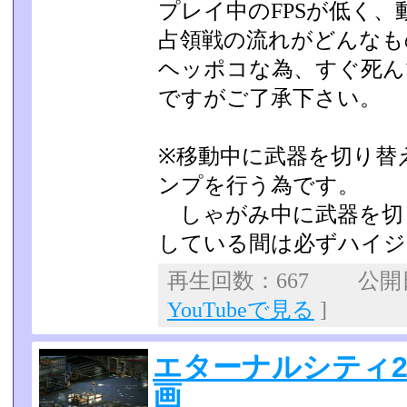
プレイ中のFPSが低く
占領戦の流れがどんなも
ヘッポコな為、すぐ死ん
ですがご了承下さい。
※移動中に武器を切り替
ンプを行う為です。
しゃがみ中に武器を切
している間は必ずハイジ
再生回数：667 公開日：
YouTubeで見る
]
エターナルシティ2
画