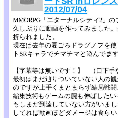
ートSR inロレ
2012/07/04
MMORPG「エターナルシティ2」
久しぶりに動画を作ってみました。
折られました。
現在は去年の夏ごろドラグノフを使
トSRキャラでチマチマと­遊んでま
【字幕等は無いです！】 （口下手
最初はまだ辿りついていない人の観
のですが上手くまとまらず­結局戦
編集技術もゲームの腕も伸ばしたい
もしまだ到達していない方がいまし
してれば動画ほどダメージ­は食ら