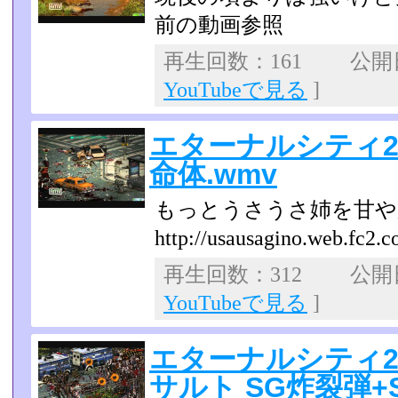
前の動画参照
再生回数：161 公開日：
YouTubeで見る
]
エターナルシティ2
命体.wmv
もっとうさうさ姉を甘や
http://usausagino.web.fc2.
再生回数：312 公開日：
YouTubeで見る
]
エターナルシティ
サルト SG炸裂弾+