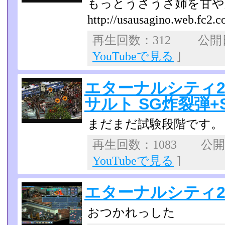
もっとうさうさ姉を甘や
http://usausagino.web.fc2.
再生回数：312 公開日：
YouTubeで見る
]
エターナルシティ
サルト SG炸裂弾+
まだまだ試験段階です。
再生回数：1083 公開日：
YouTubeで見る
]
エターナルシティ2 
おつかれっした