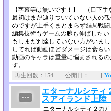
【字幕等は無いです！】 （口下手
最初はまだ辿りついていない人の観
のですが上手くまとまらず­結局戦
編集技術もゲームの腕も伸ばしたい
もしまだ到達していない方がいまし
してれば動画ほどダメージ­は食ら
動画のキャラは重量に悩まされるの
す。
再生回数：154 公開日： [
Y
エターナルシティ２ｷ
スアイランド上陸 20
エターナルシティ２のﾌﾟ