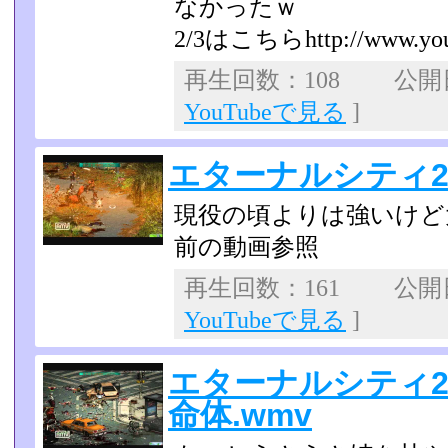
なかったｗ
2/3はこちらhttp://www.yout
再生回数：108 公開日：
YouTubeで見る
]
エターナルシティ2
現役の頃よりは強いけど
前の動画参照
再生回数：161 公開日：
YouTubeで見る
]
エターナルシティ2
命体.wmv