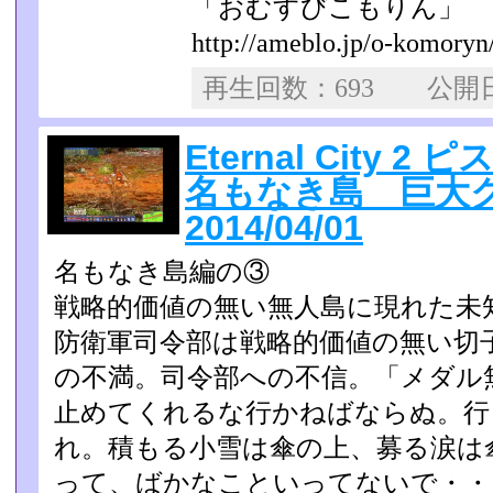
「おむすびこもりん」
http://ameblo.jp/o-komoryn
再生回数：693 公
Eternal City 2 
名もなき島 巨大
2014/04/01
名もなき島編の③
戦略的価値の無い無人島に現れた未
防衛軍司令部は戦略的価値­の無い切
の不満。司令部への不信。「メダル
止めてくれるな行かねばならぬ。行
れ。積もる小雪は傘の上、­募る涙は傘の
って、ばかなこといってないで・・