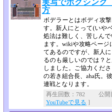
実写でボクシング
方
ボデラーとはボディ攻撃
す。新人にとって(いやベ
処法は難しく、苦しんで
ます。wikiや攻略ペ­
てあるのですが、新人に
るのも­厳しいのでは？
しました。ご協力くださ
の若き組合長、aha氏
連戦となります。
再生回数：782 公開日：
YouTubeで見る
]