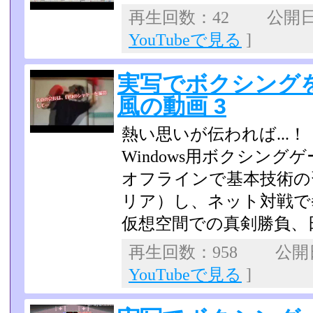
再生回数：42 公開日：2
YouTubeで見る
]
実写でボクシング
風の動画 3
熱い思いが伝われば...！
Windows用ボクシン
オフラインで基本技術の
リア）し、ネット対戦で
仮想空間での真剣勝負、
再生回数：958 公開日：
YouTubeで見る
]