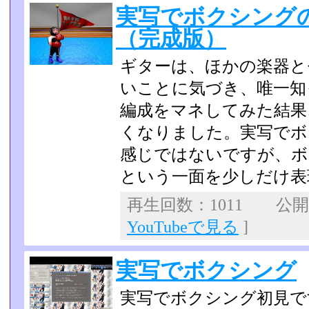
実写でボクシング
（完成版）
ギターは、ほかの楽器と
いことに気づき、唯一知
編成をマネしてみた結果
くなりました。実写でボ
感じではないですが、ボ
という一面­を少しだけ
再生回数：1011 公開日：
YouTubeで見る
]
実写でボクシング
実写でボクシング初見で