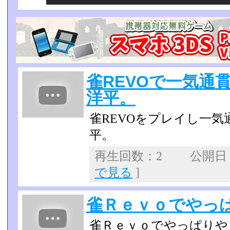
雀REVOで一気通
洋平。
雀REVOをプレイし一
平。
再生回数：2 公開日：20
で見る
]
雀Ｒｅｖｏでやっ
雀Ｒｅｖｏでやっぱりや