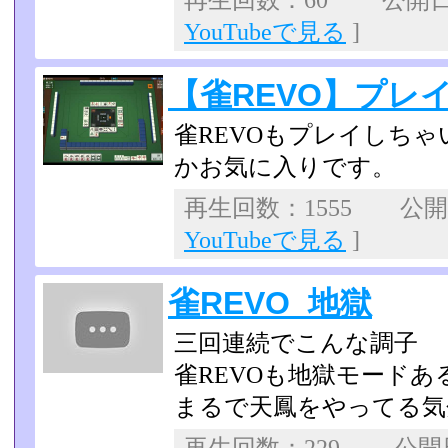
再生回数：60 公開日：2
YouTubeで見る
]
【雀REVO】プレ
雀REVOもプレイしち
かお気に入りです。
再生回数：1555 公開日：
YouTubeで見る
]
雀REVO_地獄
三回連続でこんな調子
雀REVOも地獄モードあ
まるで天鳳をやってる気