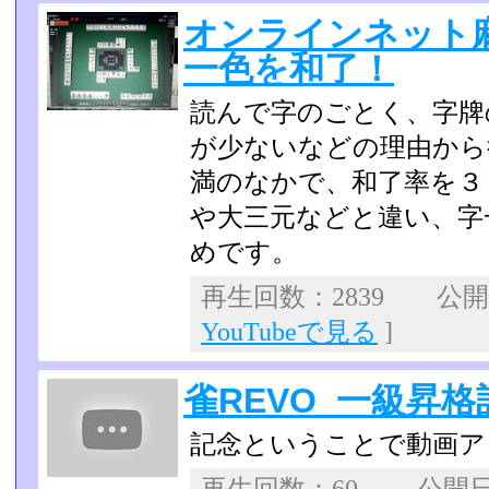
オンラインネット麻
一色を和了！
読んで字のごとく、字牌
が少ないなどの理由から
満のなかで、和了率を３
や大三元などと違い、字
めです。
再生回数：2839 公開日：
YouTubeで見る
]
雀REVO_一級昇格
記念ということで動画ア