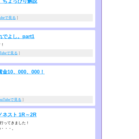
 ちょっぴり解説
Tubeで見る
]
よし。part1
す！
uTubeで見る
]
10、000、000！
ouTubeで見る
]
ネスト 1R～2R
トに行ってきました！
の・・・。