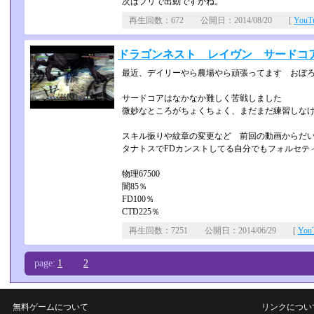
次はプリで出動ですかね。
再生回数：672 公開日：2014/08/20 [
You
ドラゴンネスト レイヴン サードコ
最近、デイリーやら農場やら頑張ってます おぼ
サードコアはなかなか難しく苦戦しました
微妙なところがちょくちょく、まだまだ練習しな
スキル振りや紋章の変更など 前回の動画からだ
タナトスでFDカンストしてる自分でもフォルセテ
物理67500
闇85％
FD100％
CTD225％
再生回数：7251 公開日：2014/06/29 [
Yo
page:
1
2
無料ゲームについて
リンクについ