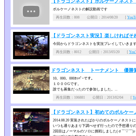
【ドラゴンネスト】ボルケーノネスト
ボルケーノネストの解説動画です
再生回数：808 公開日：2014/08/20 [
You
【ドラゴンネスト実況】楽しければそれで
今回からドラゴンネストを実況プレイしていきま
再生回数：8012 公開日：2013/05/20 [
Yo
ドラゴンネスト トーナメント 優勝賞金
10、000、000ｶｯﾊﾟｰです。
１０００Gです。
誰でも募集だったので参加しました。...
再生回数：106881 公開日：2013/02/04 [
Y
【ドラゴンネスト】初めてのボルケーノ
2014.08.20 実装されたばかりのボルケーノネス
いつも通りあまり下調べせず行ったので予想通り
2回目はノーマルのソロに挑戦しました(ｄ￣▽￣)♪