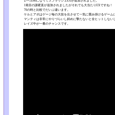
レベル80になってスプラッシュEXが追加されました。
1発目の謎硬直が追加されましたがそれでも大当たりEXですね！
70の時と比較でだいぶ違います。
ケルとアポはゲージ毎の大技を出させて一気に畳み掛けるゲーム
マンティは非常にやりづらいし斜めに撃たないと全ヒットしない
レイズ中が一番のチャンスです。