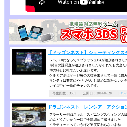
【ドラゴンネスト】シューティングスタ
レベル80になってスプラッシュEXが追加されまし
1発目の謎硬直が追加されましたがそれでも大当た
70の時と比較でだいぶ違います。
ケルとアポはゲージ毎の大技を出させて一気に畳
マンティは非常にやりづらいし斜めに撃たないと
レイズ中が一番のチャンスです。
再生回数：3561 公開日：2014/07/28 [
Yo
ドラゴンネスト レンシア アクショ
フラーリー列32スキル スピニングスウィングの
めんどくさいから一回で全部纏めて撮りました
イラティックっていうほど速度変わらないよね