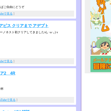
ればご自由にどうぞ
Tubeで見る
]
アビス クリアまで アデプト
ケーノネスト初クリアしてきましたv(｡･ω･｡­)ｖ
Tubeで見る
]
ア2 4R
一杯
uTubeで見る
]