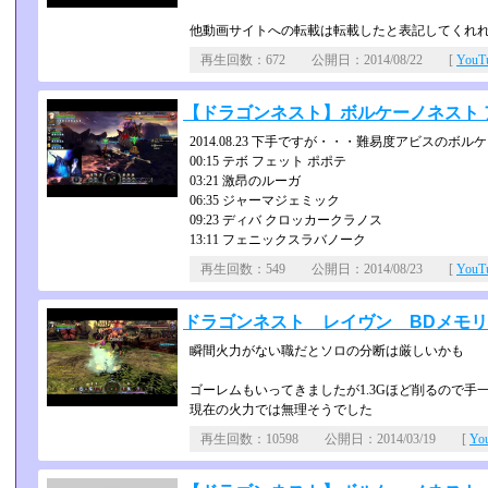
他動画サイトへの転載は転載したと表記してくれ
再生回数：672 公開日：2014/08/22 [
You
【ドラゴンネスト】ボルケーノネスト 
2014.08.23 下手ですが・・・難易度アビスのボル
00:15 テボ フェット ポポテ
03:21 激昂のルーガ
06:35 ジャーマジェミック
09:23 ディバ クロッカークラノス
13:11 フェニックスラバノーク
再生回数：549 公開日：2014/08/23 [
You
ドラゴンネスト レイヴン BDメモリ
瞬間火力がない職だとソロの分断は厳しいかも
ゴーレムもいってきましたが1.3Gほど削るので手
現在の火力では無理そうでした
再生回数：10598 公開日：2014/03/19 [
Yo