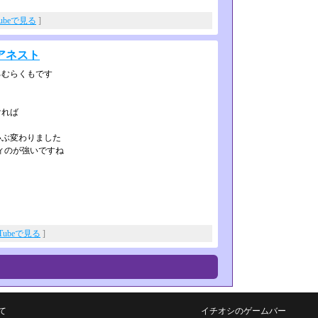
Tubeで見る
]
アネスト
ろむらくもです
ければ
いぶ変わりました
ィのが強いですね
uTubeで見る
]
て
イチオシのゲームバー