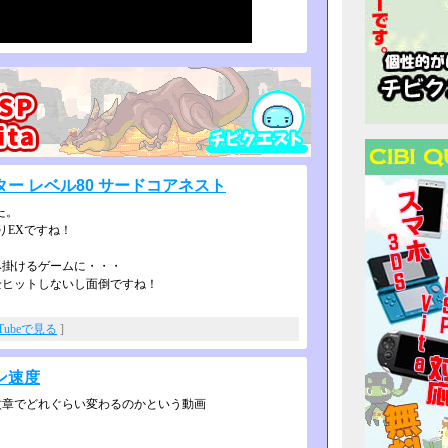
ー レベル80 サードコアネスト
た。
りEXですね！
み掛けるゲームに・・・
全ヒットしないし面倒ですね！
uTubeで見る
]
ン速度
紋章でどれぐらい変わるのかという動画