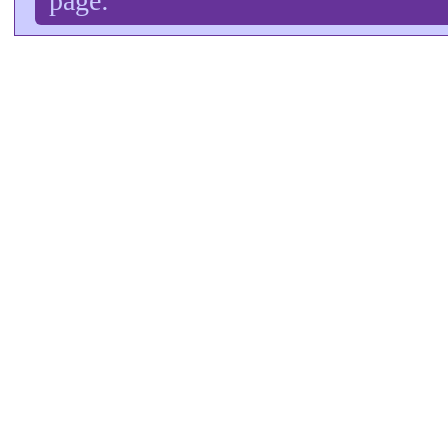
page: