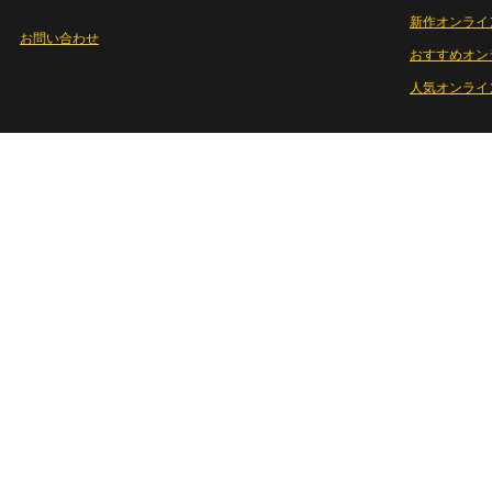
新作オンライ
お問い合わせ
おすすめオン
人気オンライ