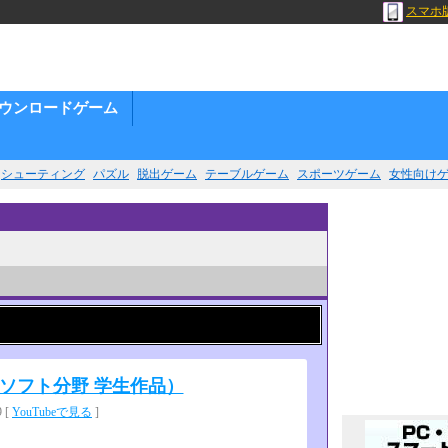
）
スマホ
ウンロードゲーム
シューティング
パズル
脱出ゲーム
テーブルゲーム
スポーツゲーム
女性向け
ソフト分野 学生作品）
 [
YouTubeで見る
]