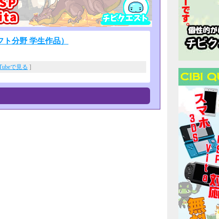
ト分野 学生作品）
uTubeで見る
]