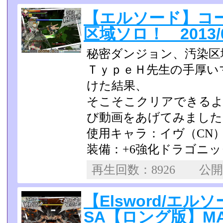
【エルソード】コ
区域ソロ！ 2013/0
秘密ダンジョン、汚染区
ＴｙｐｅＨ先生の手厚い
けた結果、
そこそこクリアできる
び動画をあげてみました
使用キャラ：イヴ（CN
装備：+6強化ドラゴニッ
再生回数：8926 公
【Elsword/エ
SA【ロング版】MAD 