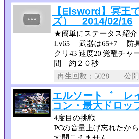
【Elsword】冥
ズ） 2014/02/16
★簡単にステータス紹介
Lv65 武器は65+7 
クリ43 速度20 覚醒チ
間 約２０秒
再生回数：5028 公
エルソート゛ レ
コン・最大ドロップ 2
4度目の挑戦
PCの音量上げ忘れたか
す聞こえません