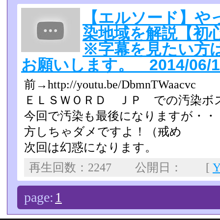
【エルソード】や
染地域を解説【初心
※字幕を見たい方
お願いします。 2014/06/1
前→http://youtu.be/DbmnTWaacvc
ＥＬＳＷＯＲＤ ＪＰ での汚染ボ
今回で汚染も最後になりますが・・
方しちゃダメですよ！（戒­め
次回は幻惑になります。
再生回数：2247 公開日： [
page:
1