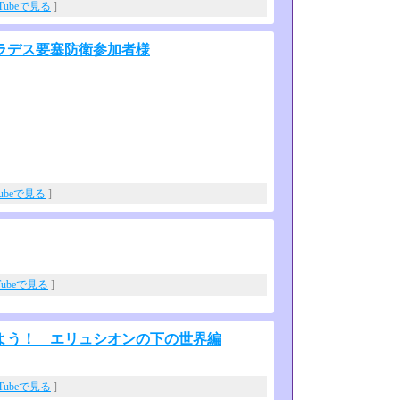
uTubeで見る
]
ラデス要塞防衛参加者様
Tubeで見る
]
Tubeで見る
]
よう！ エリュシオンの下の世界編
uTubeで見る
]