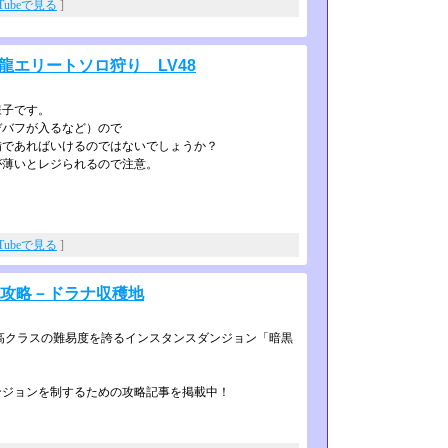
uTubeで見る
]
龍エリートソロ狩り LV48
様子です。
デバフが入るなど）ので
備であればいけるのではないでしょう­か？
が薄いとレジられるので注意。
uTubeで見る
]
タ攻略－ドラナ収穫地
高クラスの難易度を誇るインスタン­スダンジョン「暗黒
ジョンを制するための攻略記事を掲載­中！