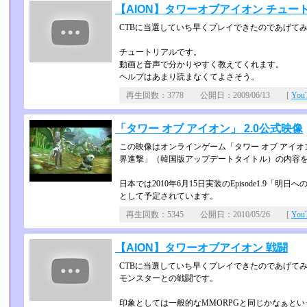
【AION】タワーオブアイオン チュー
CTBに当選していち早くプレイできたのであげて
チュートリアルです。
動画と音声で分かりやすく教えてくれます。
ヘルプはあまり読まなくてよさそう。
再生回数：3778 公開日：2009/06/13 [
Yo
「タワー オブ アイオン」 2.0公式映像
この映像はオンラインゲーム「タワー オブ アイオン」
界進撃」（韓国­版アップデートタイトル）の内容
日本では2010年6月15日実装のEpisode1.9
として予定されています。
再生回数：5345 公開日：2010/05/26 [
Yo
【AION】タワーオブアイオン 戦闘
CTBに当選していち早くプレイできたのであげて
モンスターとの戦闘です。
印象としては一般的なMMORPGと同じかなぁとい