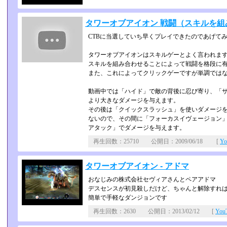
タワーオブアイオン 戦闘（スキルを
CTBに当選していち早くプレイできたのであげて
タワーオブアイオンはスキルゲーとよく言われま
スキルを組み合わせることによって戦闘を格段に
また、これによってクリックゲーですが単調では
動画中では「ハイド」で敵の背後に忍び寄り、「サ
より大きなダメージを与えます。
その後は「クイックスラッシュ」を使いダメージを
ないので、その間に「フォーカスイヴェージョン」
アタック」でダメージを与えます。
再生回数：25710 公開日：2009/06/18 [
Y
タワーオブアイオン - アドマ
おなじみの株式会社セヴィアさんとペアアドマ
デスセンスが初見殺しだけど、ちゃんと解除すれ
簡単で手軽なダンジョンです
再生回数：2630 公開日：2013/02/12 [
Yo