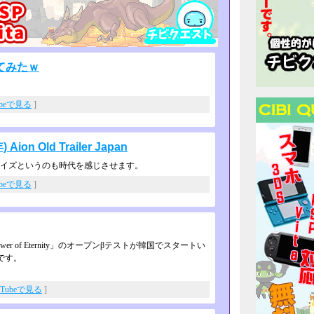
てみたｗ
ubeで見る
]
 Old Trailer Japan
サイズというのも時代を感じさせ­ます。
ubeで見る
]
Tower of Eternity」のオープンβテストが韓国でスタートい
です。
uTubeで見る
]