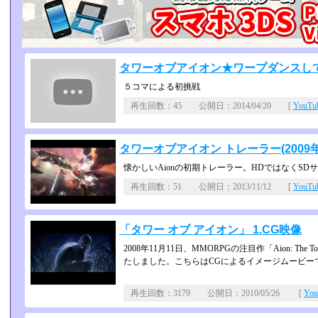
タワーオブアイオン★ワープダンスし
５コマによる初挑戦
再生回数：45 公開日：2014/04/20 [
YouT
タワーオブアイオン トレーラー(2009年) Aion
懐かしいAionの初期トレーラー。HDではなくSD
再生回数：51 公開日：2013/11/12 [
YouT
「タワー オブ アイオン」 1.CG映像
2008年11月11日、MMORPGの注目作「Aion: The 
たしました。こちらはCGに­よるイメージムービー
再生回数：3179 公開日：2010/05/26 [
Yo