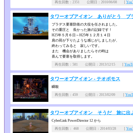
再生回数：2351 公開日：2010/06/08 [
Yo
タワーオブアイオン ありがとう プ
プラデス要塞防衛の大役を任されました。
その重圧と 長かった旅の記録です！
H25年５月６日～H25年１２月１４日
肩の荷が下りたような感じがしましたが、
終わってみると 寂しいです。
また 機会がありましたらその時は
喜んで要塞を取得します。
再生回数：581 公開日：2013/12/15 [
You
タワーオブアイオン - テオボモス
瞬殺
再生回数：459 公開日：2013/02/09 [
You
タワーオブアイオン そうだ 旅に出
CyberLink PowerDirector 12 から
再生回数： 468 公開日：2014/03/28 [
Yo