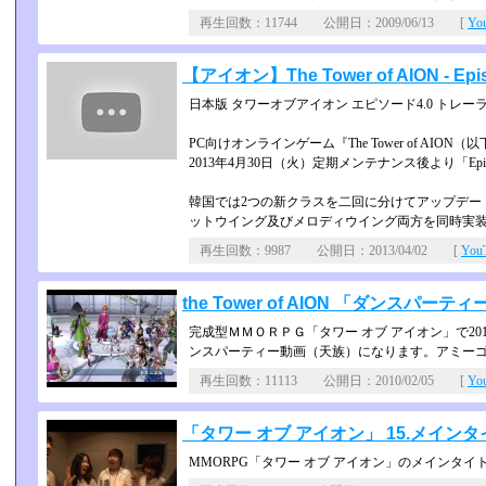
再生回数：11744 公開日：2009/06/13 [
Yo
【アイオン】The Tower of AION - Epis
日本版 タワーオブアイオン エピソード4.0 トレー
PC向けオンラインゲーム『The Tower of AIO
2013年4月30日（火）定期メンテナンス後より「Epis
韓国では2つの新クラスを二回に分けてアップデー
ットウイング及びメロディウイング両方を同時実
再生回数：9987 公開日：2013/04/02 [
Yo
the Tower of AION 「ダンスパ
完成型ＭＭＯＲＰＧ「タワー オブ アイオン」で20
ンスパーテ­ィー動画（天族）になります。アミー
再生回数：11113 公開日：2010/02/05 [
Yo
「タワー オブ アイオン」 15.メインタ
MMORPG「タワー オブ アイオン」のメインタ