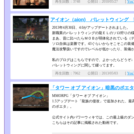
再生回数：3748 公開日：2010/05/27 [
Yo
アイオン（aion) バレットウィング 
2013年4月30日、4.0がアップデートされました。
新職業のバレットウィングの龍ＥＬのソロ狩りの
まあ、昔に比べたらＭＯＢが弱体化されている（
ソロ自体は楽勝です。43ぐらいからそこそこの装
魔法攻撃扱いですのでレベルが低かったり、装備
私のブログはこちらですので、よかったらどうぞ↓
バレットウィングに関して綴ってます。
再生回数：7962 公開日：2013/05/03 [
Yo
「タワー オブ アイオン」暗黒のポエ
MMORPG「タワー オブ アイオン」
1.5アップデート「龍族の侵攻」で追加された、最
のポエタ」。
公式サイト内パワーウィキでは、この最上級のダン
こちらはその記事に掲載された動画です。