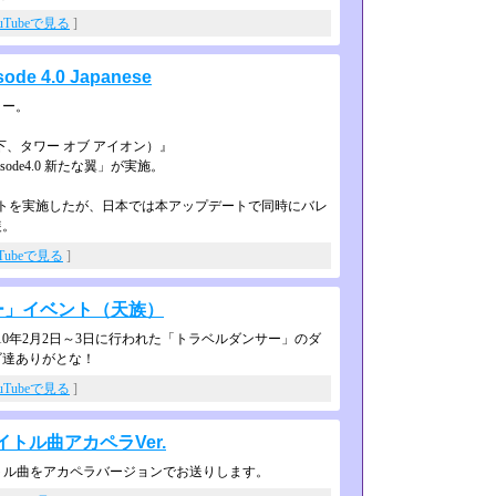
uTubeで見る
]
ode 4.0 Japanese
ラー。
N（以下、タワー オブ アイオン）』
ode4.0 新たな翼」が実施。
トを実施したが、日本では本アップデ­ートで同時にバレ
装。
uTubeで見る
]
ーティー」イベント（天族）
10年2月2日～3日に行われた「トラベルダンサー」のダ
ゴ達ありがとな！
uTubeで見る
]
イトル曲アカペラVer.
イトル曲をアカペラバージョンでお送りします。