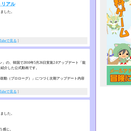
トリアル
みました。
uTubeで見る
]
の、韓国で2010年5月26日実装2.0アップデート「龍
を紹介した公式動画です。
「明日への鼓動（プロローグ­）」につづく次期アップデート内容
uTubeで見る
]
みました。
う感じ。