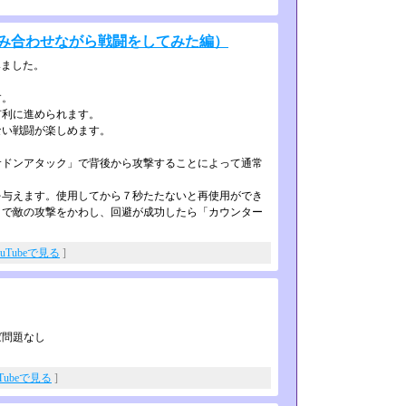
組み合わせながら戦闘をしてみた編）
みました。
す。
有利に進められます。
ない戦闘が楽しめます。
ドンアタック」で背後から攻撃するこ­とによって通常
与えます。使用してから７秒たたない­と再使用ができ
で敵の攻撃をかわし、­回避が成功したら「カウンター
ouTubeで見る
]
ば問題なし
uTubeで見る
]