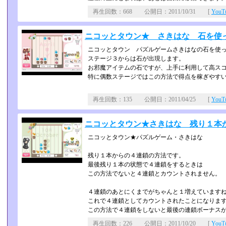
再生回数：668 公開日：2011/10/31 [
You
ニコッとタウン★ さきはな 石を使
ニコッとタウン パズルゲームさきはなの石を使
ステージ３からは石が出現します。
お邪魔アイテムの石ですが、上手に利用して高ス
特に偶数ステージではこの方法で得点を稼ぎやす
再生回数：135 公開日：2011/04/25 [
You
ニコッとタウン★さきはな 残り１本
ニコッとタウン★パズルゲーム・さきはな
残り１本からの４連鎖の方法です。
最後残り１本の状態で４連鎖をするときは
この方法でないと４連鎖とカウントされません。
４連鎖のあとにくまでがちゃんと１増えています
これで４連鎖としてカウントされたことになりま
この方法で４連鎖をしないと最後の連鎖ボーナスが
再生回数：226 公開日：2011/10/20 [
You