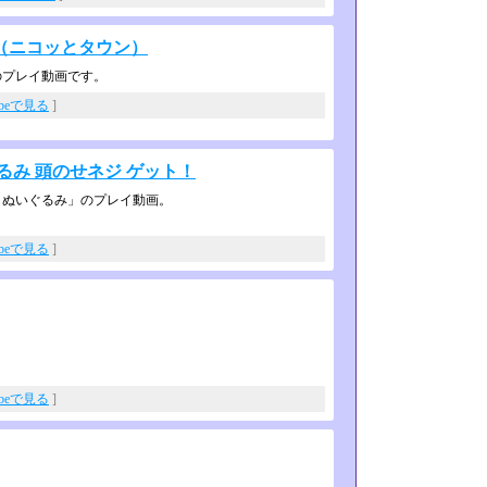
（ニコッとタウン）
のプレイ動画です。
ubeで見る
]
るみ 頭のせネジ ゲット！
とぬいぐるみ」のプレイ動画。
ubeで見る
]
ubeで見る
]