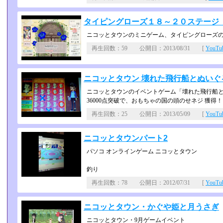
タイピングローズ１８～２０ステージ
ニコッとタウンのミニゲーム、タイピングローズ
再生回数：59 公開日：2013/08/31 [
YouT
ニコッとタウン 壊れた飛行船とぬいぐ
ニコッとタウンのイベントゲーム「壊れた飛行船
36000点突破で、おもちゃの国の頭のせネジ 獲得！
再生回数：25 公開日：2013/05/09 [
YouT
ニコッとタウンパート2
パソコ オンラインゲーム ニコッとタウン
釣り
再生回数：78 公開日：2012/07/31 [
YouT
ニコッとタウン・かぐや姫と月うさぎ
ニコッとタウン・9月ゲームイベント