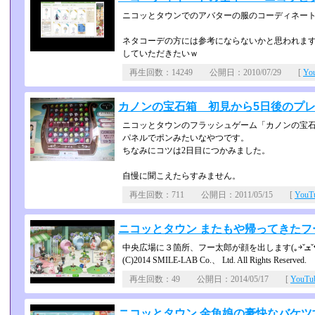
ニコッとタウンでのアバターの服のコーディネー
ネタコーデの方には参考にならないかと思われます
していただきたいｗ
再生回数：14249 公開日：2010/07/29 [
Yo
カノンの宝石箱 初見から5日後のプ
ニコッとタウンのフラッシュゲーム「カノンの宝
パネルでポンみたいなやつです。
ちなみにコツは2日目につかみました。
自慢に聞こえたらすみません。
再生回数：711 公開日：2011/05/15 [
You
ニコッとタウン またもや帰ってきたフ
中央広場に３箇所
(C)2014 SMILE-LAB Co.、 Ltd. All Rights Reserved.
再生回数：49 公開日：2014/05/17 [
YouT
ニコッとタウン 金魚娘の豪快なバケツ