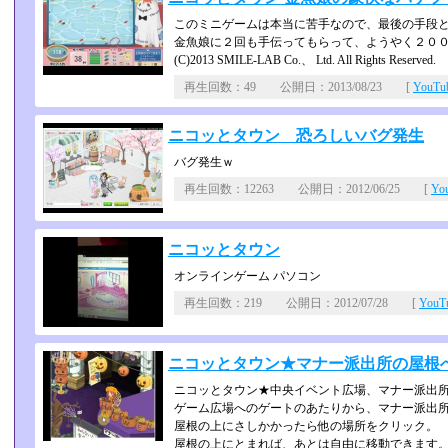
このミニゲームは本当に苦手なので、最後の手段
金魚娘に２回も手伝ってもらって、ようやく２０
(C)2013 SMILE-LAB Co.、 Ltd. All Rights Reserved.
再生回数：49 公開日：2013/08/23 [
YouT
ニコッとタウン 恐ろしいバグ発生
バグ発生ｗ
再生回数：12263 公開日：2012/06/25 [
Yo
ニコッとタウン
オンラインゲーム パソコン
再生回数：219 公開日：2012/07/28 [
You
ニコッとタウン★マナー派出所の屋根
ニコッとタウン★中央イベント広場、マナー派出
ゲーム広場へのゲートのあたりから、マナー派出
屋根の上にさしかかったら他の場所をクリック。
屋根の上にとまれば、あとは自由に移動できます