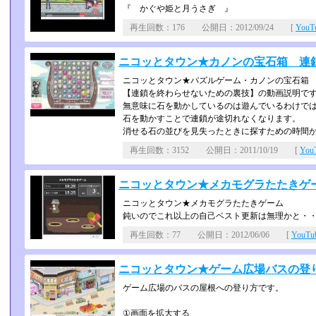
『 かぐや姫と月うさぎ 』
再生回数：176 公開日：2012/09/24 [
You
ニコッとタウン★カノンの宝石箱 連
ニコッとタウン★パズルゲーム・カノンの宝石箱
【連鎖を終わらせないための裏技】の動画説明で
無意味に石を動かしているのは遊んでいるわけで
石を動かすことで連鎖が途切れなくなります。
消せる石の並びを見失ったときに探すための時間
再生回数：3152 公開日：2011/10/19 [
Yo
ニコッとタウン★メカモグラたたきゲ
ニコッとタウン★メカモグラたたきゲーム
鈍いのでこれ以上の自己ベスト更新は無理かと・
再生回数：77 公開日：2012/06/06 [
YouT
ニコッとタウン★ゲーム広場バスの登
ゲーム広場のバスの屋根への登り方です。
①画面を拡大する