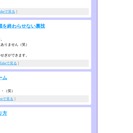
Tubeで見る
]
鎖を終わらせない裏技
す。
はありません（笑）
かせぎができます。
uTubeで見る
]
ーム
・・（笑）
ubeで見る
]
り方