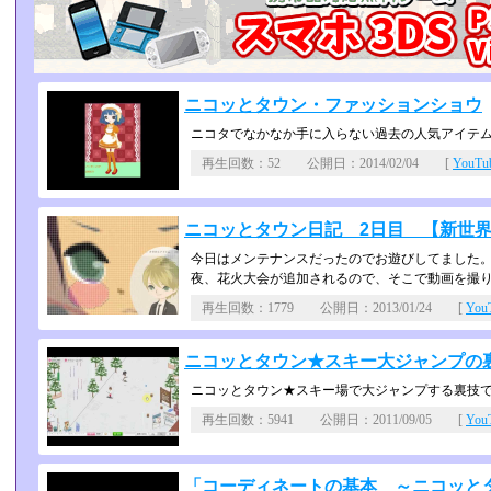
ニコッとタウン・ファッションショウ
ニコタでなかなか手に入らない過去の人気アイテ
再生回数：52 公開日：2014/02/04 [
YouT
ニコッとタウン日記 2日目 【新世
今日はメンテナンスだったのでお遊びしてました
夜、花火大会が追加されるので、そこで動画を撮
再生回数：1779 公開日：2013/01/24 [
Yo
ニコッとタウン★スキー大ジャンプの
ニコッとタウン★スキー場で大ジャンプする裏技
再生回数：5941 公開日：2011/09/05 [
Yo
「コーディネートの基本 ～ニコッと