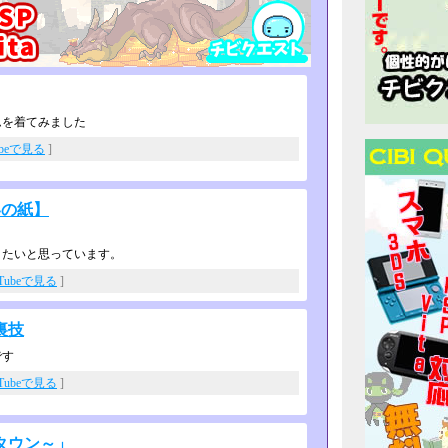
ムを着てみました
ubeで見る
]
界の紙】
。
りたいと思っています。
uTubeで見る
]
裏技
です
uTubeで見る
]
タウン～」