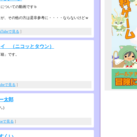
トについての動画ですｂ
が、その他の方は是非参考に・・・・­ならないけどｗ
uTubeで見る
]
レイ （ニコッとタウン）
石箱」です。
Tubeで見る
]
ー太郎
、フー太郎が顔を出します(｡￫ˇܫˇ￩｡)
ubeで見る
]
すくい