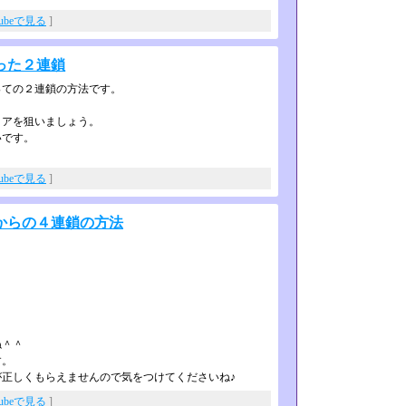
Tubeで見る
]
った２連鎖
っての２連鎖の方法です。
コアを狙いましょう。
いです。
Tubeで見る
]
からの４連鎖の方法
ね＾＾
す。
正しくもらえませんので気をつけてく­ださいね♪
Tubeで見る
]