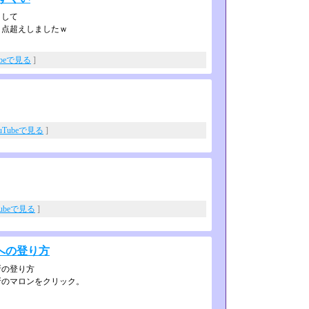
として
０点超えしましたｗ
ubeで見る
]
uTubeで見る
]
Tubeで見る
]
への登り方
所の登り方
所のマロンをクリック。
。