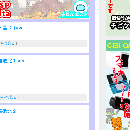
(２).avi
Tubeで見る
]
敗北１.avi
uTubeで見る
]
景勝敗北２