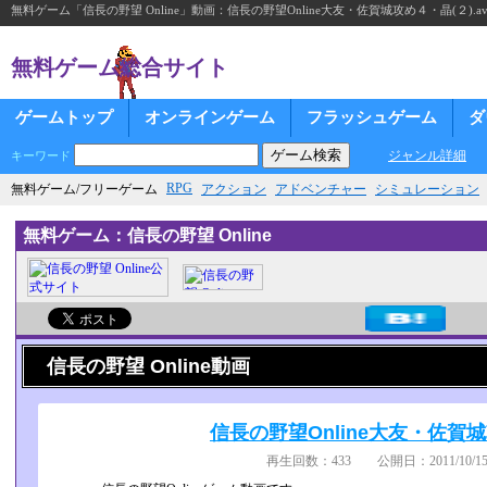
無料ゲーム「信長の野望 Online」動画：信長の野望Online大友・佐賀城攻め４・晶(２).av
無料ゲーム総合サイト
ゲームトップ
オンラインゲーム
フラッシュゲーム
ダ
ジャンル詳細
キーワード
RPG
無料ゲーム/フリーゲーム
アクション
アドベンチャー
シミュレーション
無料ゲーム：信長の野望 Online
信長の野望 Online動画
信長の野望Online大友・佐賀城攻
再生回数：433 公開日：2011/10/15