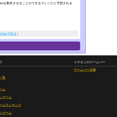
lineを動作させることができるマシンだと予想されま
uTubeで見る
]
て
イチオシのゲームバー
ゲームバー京都
一覧
ーム
ンゲーム
ームランキング
ンゲーム