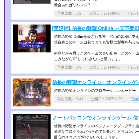
機会あればリベンジ!!
再生回数：569 公開日：2011/09/06 [
You
[実況]#1 信長の野望 Online ～天下
信長の野望 Onlineを愛される方、沢山の皆様に支
僕自身このゲームは初でとても皆様に影響を与え
初見だから思うこのゲームの良い所を、このゲーム
しみながらUPしていきたいと思います。
再生回数：649 公開日：2014/06/27 [
You
信長の野望オンライン オンラインゲ
信長の野望オンラインのプロモーションムービー
再生回数：6243 公開日：2007/11/29 [
Yo
ノートパソコンでオンラインゲーム 
信長の野望オンラインのベンチマークプログラム
単調なプログラムだったので音楽だけドラゴンボー
肝心のスコアは260ぐらいでしょうか。