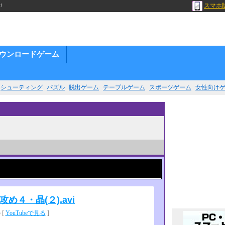
i
スマホ
ウンロードゲーム
シューティング
パズル
脱出ゲーム
テーブルゲーム
スポーツゲーム
女性向け
め４・晶(２).avi
 [
YouTubeで見る
]