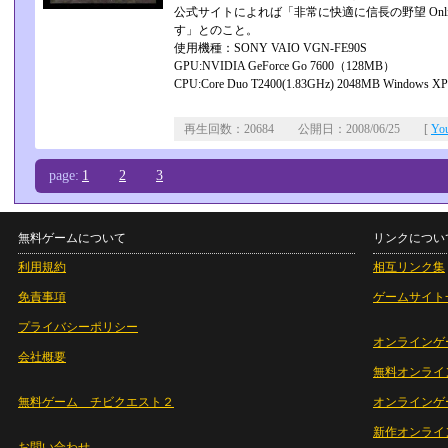
公式サイトによれば「非常に快適に信長の野望 On
す」とのこと。
使用機種：SONY VAIO VGN-FE90S
GPU:NVIDIA GeForce Go 7600（128MB）
CPU:Core Duo T2400(1.83GHz) 2048MB Windows XP
再生回数：20684 公開日：2008/06/25 [
Yo
page:
1
2
3
無料ゲームについて
リンクについ
利用規約
相互リンク集
免責事項
ゲームサイト
プライバシーポリシー
オンラインゲ
会社概要
無料オンライ
無料ゲーム チビクエスト２
オンラインゲ
新作オンライ
お問い合わせ