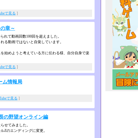
Tubeで見る
]
夢幻の章～
えられて動画回数100回を超えました。
られる動画ではないと自覚しています。
を始めようと考えている方に伝わる様­、自分自身で楽
Tubeで見る
]
ーム情報局
uTubeで見る
]
信長の野望オンライン編
走らせてみました。
ルZのエンディングに変更。