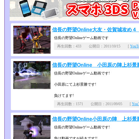
信長の野望Online大友・佐賀城攻め４・晶
信長の野望Onlineゲーム動画です
再生回数：433 公開日：2011/10/15 [
You
信長の野望Online 小田原の陣上杉景勝
信長の野望Onlineゲーム動画です!
小田原にて上杉景勝です!
負けてます!
再生回数：1571 公開日：2011/09/05 [
Yo
信長の野望Online小田原の陣 上杉
信長の野望Onlineゲーム動画です!
負け動画ですが続きです!!