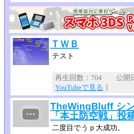
ＴＷＢ
テスト
再生回数：704 公開日：2
YouTubeで見る
]
TheWingBluf
「本土防空戦」投
二度目でうｐ大成功。