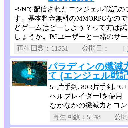
PSNで配信されたエンジェル戦記
す。基本料金無料のMMO­RPGなの
どゲームはどーしよう？って方は試
しょうか。PCユーザーと一緒のサ
再生回数：11551 公開日： [
パラディンの殲滅力
て (エンジェル戦記) 
5+片手剣､80R片手剣､
ヘルブレイダーⅠを使用
なかなかの殲滅力とコン
再生回数：5548 公