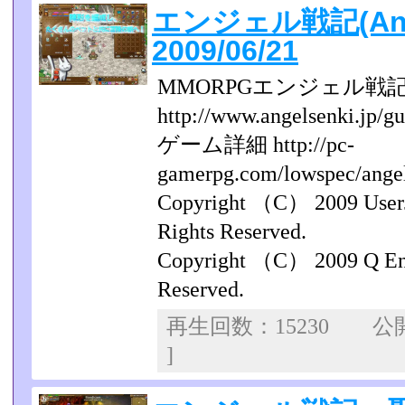
エンジェル戦記(Ange
2009/06/21
MMORPGエンジェル戦
http://www.angelsenki.jp/gu
ゲーム詳細 http://pc-
gamerpg.com/lowspec/an
Copyright （C） 2009 UserJ
Rights Reserved.
Copyright （C） 2009 Q Ente
Reserved.
再生回数：15230 
]