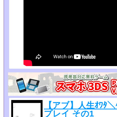
【アブ】人生ｵﾜﾀ＼
プレイ その1