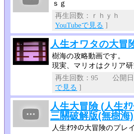
ｓｇ
再生回数：ｒｈｙｈ 
YouTubeで見る
]
人生オワタの大冒
樹海の攻略動画です。
現実、マリオはクリア研
再生回数：95 公開日：2
で見る
]
人生大冒險 (人生ｵﾜ
三關破解版(無樹海)
人生ｵﾜﾀの大冒険のプレ