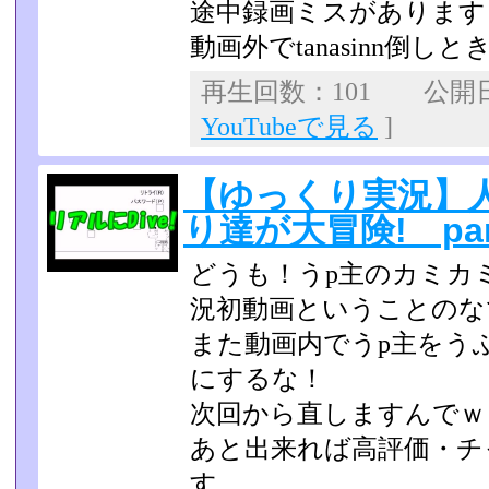
途中録画ミスがあります
動画外でtanasinn倒し
再生回数：101 公開日：2
YouTubeで見る
]
【ゆっくり実況】
り達が大冒険! par
どうも！うp主のカミカ
況初動画ということのな
また動画内でうp主をう
にするな！
次回から直しますんでｗ
あと出来れば高評価・チ
す。