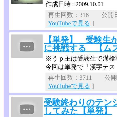
作成日時 : 2009.10.01
再生回数：316 公開日：
YouTubeで見る
]
【単発】 受験生
に挑戦する 【ム
※うｐ主は受験生で漢検
今回は単発で「漢字テス
再生回数：3711 公開日：
YouTubeで見る
]
受験終わりのテン
してみた【単発】