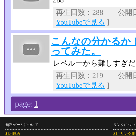
288
再生回数：288 公開日：2
YouTubeで見る
]
こんなの分かるか
ってみた。
レベル一から難しすぎだ
再生回数：219 公開日：2
YouTubeで見る
]
page:
1
無料ゲームについて
リンクについ
利用規約
相互リンク集