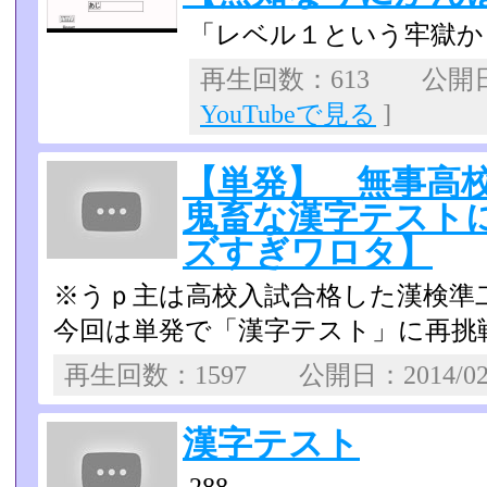
「レベル１という牢獄か
再生回数：613 公開日：
YouTubeで見る
]
【単発】 無事高
鬼畜な漢字テスト
ズすぎワロタ】
※うｐ主は高校入試合格した漢検準
今回は単発で「漢字テスト」に再挑
再生回数：1597 公開日：2014/0
漢字テスト