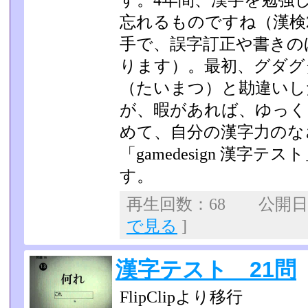
す。4年間、漢字を勉強
忘れるものです­ね（漢
手で、誤字訂正や書きの
り­ます）。最初、グダ
（たいまつ）と勘違いし
が、暇があれば、ゆっく
めて、自分の漢字力のな
「gamedesign 漢字
す。
再生回数：68 公開日：2
で見る
]
漢字テスト 21問
FlipClipより移行