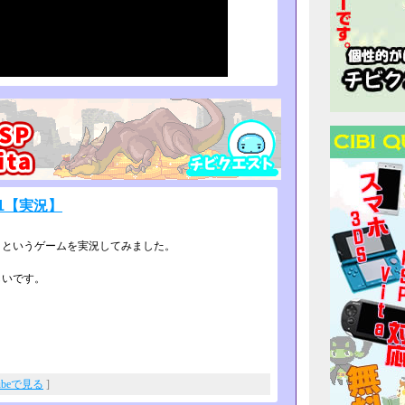
 1【実況】
」というゲームを実況してみました。
しいです。
ubeで見る
]