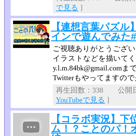
で見る
]
【連想言葉パズル
インで遊んでみた#
ご視聴ありがとうござい
イラストなどを描いてく
y.l.m.84bk@gmail.com
Twitterもやってます
再生回数：338 公開日：2
YouTubeで見る
]
【コラボ実況】下
ム！？ことのパ！