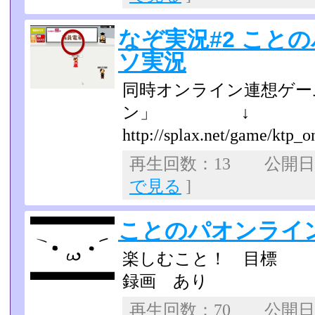
なぞ実況#2 こと
ソ実況
同時オンライン連想ゲー
ン」 ↓
http://splax.net/game/ktp_o
再生回数：13 公開日：2
で見る
]
ことのパオンライ
楽しむこと！ 目標
録画 あり
再生回数：70 公開日：2