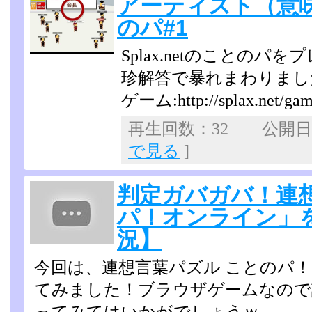
アーティスト（意
のパ#1
Splax.netのことのパを
珍解答で暴れまわりまし
ゲーム:http://splax.net/game
再生回数：32 公開日：2
で見る
]
判定ガバガバ！連
パ！オンライン」
況】
今回は、連想言葉パズル ことのパ！
てみました！ブラウザゲームなので