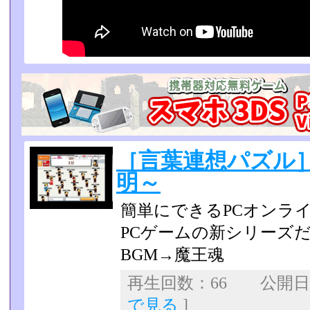
［言葉連想パズル］
明～
簡単にできるPCオンラ
PCゲームの新シリーズ
BGM→魔王魂
再生回数：66 公開日：2
で見る
]