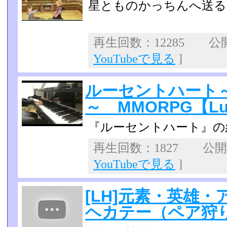
星とものかっちんへ送る
再生回数：12285 公開日
YouTubeで見る
]
ルーセントハート
～ MMORPG【Luc
『ルーセントハート』の
再生回数：1827 公開日：
YouTubeで見る
]
[LH]元素・英雄
ヘカテー（ペア狩