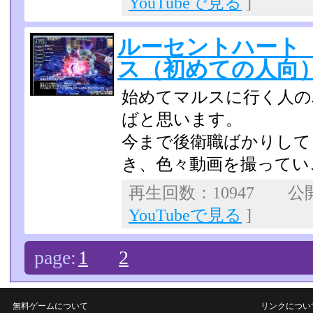
YouTubeで見る
]
ルーセントハート
ス（初めての人向
始めてマルスに行く人の
ばと思います。
今まで後衛職ばかりして
き、色々動画を撮ってい
再生回数：10947 公開日
YouTubeで見る
]
page:
1
2
無料ゲームについて
リンクについ