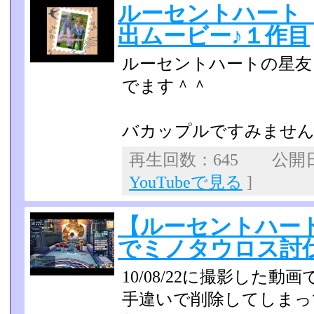
ルーセントハート
出ムービー♪１作目
ルーセントハートの星友
でます＾＾
バカップルですみませ
再生回数：645 公開日：2
YouTubeで見る
]
【ルーセントハート
でミノタウロス討
10/08/22に撮影した動
手違いで削除してしまっ