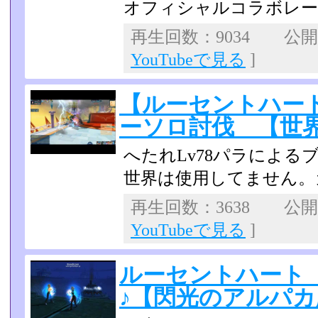
オフィシャルコラボレ
再生回数：9034 公開日：
YouTubeで見る
]
【ルーセントハー
ーソロ討伐 【世
へたれLv78パラによる
世界は使用してません。
再生回数：3638 公開日：
YouTubeで見る
]
ルーセントハート
♪【閃光のアルパカ