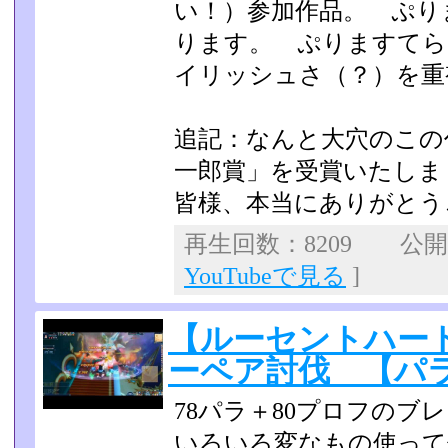
い！）参加作品。 ぷり
ります。 ぷりますてら
イリッシュさ（？）を重
追記：なんと大穴のこの
一郎賞」を受賞いたしま
皆様、本当にありがとう
再生回数：8209 公開日：
YouTubeで見る
]
【ルーセントハー
ーペア討伐 【パ
78パラ＋80プロフのブ
いろいろ変なもの使って