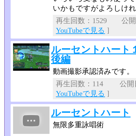
いかもですがよろしけ
再生回数：1529 公開日：
YouTubeで見る
]
ルーセントハート
後編
動画撮影承認済みです。
再生回数：114 公開日：
YouTubeで見る
]
ルーセントハート
無限多重詠唱術