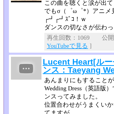
この曲を聴くと涙が出て
でもσ（゜ω゜*）アニ
┌┛┌┛ｽﾞｺ！ｗ
ダンスの切なさが伝わっ
再生回数：1069 公開日：
YouTubeで見る
]
Lucent Heart
ンス：Taeyang Wed
あんまりにもすることがな
Wedding Dress（
ンスってみました。
位置合わせがうまくいか
てますが。