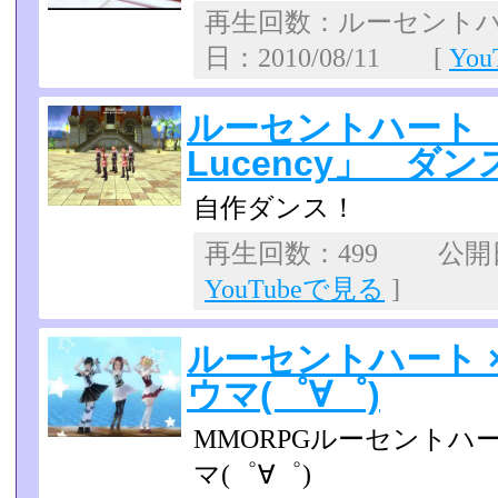
再生回数：ルーセントハー
日：2010/08/11 [
Yo
ルーセントハート 「W
Lucency」 ダンス
自作ダンス！
再生回数：499 公開日：
YouTubeで見る
]
ルーセントハート 
ウマ(゜∀゜)
MMORPGルーセントハ
マ(゜∀゜)