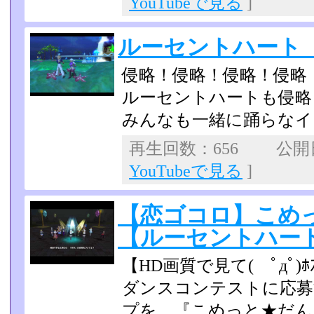
YouTubeで見る
]
ルーセントハート
侵略！侵略！侵略！侵略
ルーセントハートも侵略
みんなも一緒に踊らなイ
再生回数：656 公開日：
YouTubeで見る
]
【恋ゴコロ】こめ
【ルーセントハー
【HD画質で見て( ﾟдﾟ)ﾎ
ダンスコンテストに応募
プを、『こめっと★だん