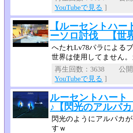
YouTubeで見る
]
【ルーセントハー
ーソロ討伐 【世
へたれLv78パラによる
世界は使用してません。
再生回数：3638 公開日：
YouTubeで見る
]
ルーセントハート
♪【閃光のアルパカ
閃光のようにアルパカが
すｗ