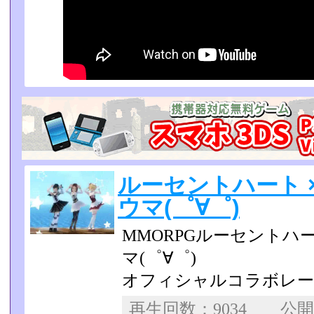
ルーセントハート 
ウマ(゜∀゜)
MMORPGルーセントハ
マ(゜∀゜)
オフィシャルコラボレ
再生回数：9034 公開日：