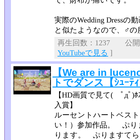
で、財布が痛いです。
実際のWedding Dress
と似たようなので、♂の
再生回数：1237 公開日：
YouTubeで見る
]
【We are in l
トでダンス【ｼｭｰﾃｨﾝ
【HD画質で見て( ﾟдﾟ
入賞】
ルーセントハートベスト
い！）参加作品。 ぷり
ります。 ぷりますてら