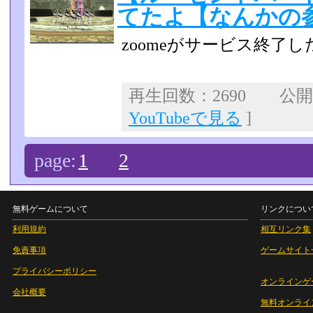
てたよ【なんかの
zoomeがサービス終了
再生回数：2690 公開日：
YouTubeで見る
]
page:
1
2
無料ゲームについて
リンクについ
利用規約
相互リンク集
免責事項
ゲームサイト
プライバシーポリシー
オンラインゲ
会社概要
無料オンライ