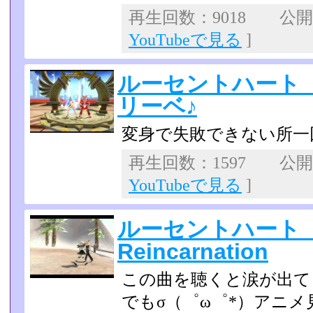
再生回数：9018 公開日：
YouTubeで見る
]
ルーセントハート
リーベ♪
変身で失敗できない所一
再生回数：1597 公開日：
YouTubeで見る
]
ルーセントハート 
Reincarnation
この曲を聴くと涙が出て
でもσ（゜ω゜*）アニ